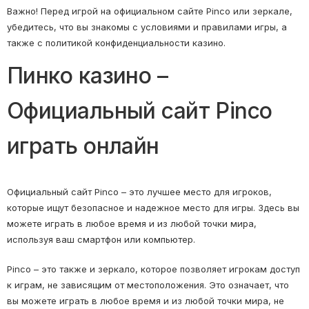
Важно! Перед игрой на официальном сайте Pinco или зеркале,
убедитесь, что вы знакомы с условиями и правилами игры, а
также с политикой конфиденциальности казино.
Пинко казино –
Официальный сайт Pinco
играть онлайн
Официальный сайт Pinco – это лучшее место для игроков,
которые ищут безопасное и надежное место для игры. Здесь вы
можете играть в любое время и из любой точки мира,
используя ваш смартфон или компьютер.
Pinco – это также и зеркало, которое позволяет игрокам доступ
к играм, не зависящим от местоположения. Это означает, что
вы можете играть в любое время и из любой точки мира, не