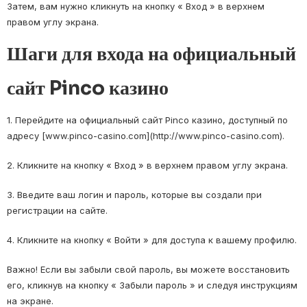
Затем, вам нужно кликнуть на кнопку « Вход » в верхнем
правом углу экрана.
Шаги для входа на официальный
сайт Pinco казино
1. Перейдите на официальный сайт Pinco казино, доступный по
адресу [www.pinco-casino.com](http://www.pinco-casino.com).
2. Кликните на кнопку « Вход » в верхнем правом углу экрана.
3. Введите ваш логин и пароль, которые вы создали при
регистрации на сайте.
4. Кликните на кнопку « Войти » для доступа к вашему профилю.
Важно! Если вы забыли свой пароль, вы можете восстановить
его, кликнув на кнопку « Забыли пароль » и следуя инструкциям
на экране.