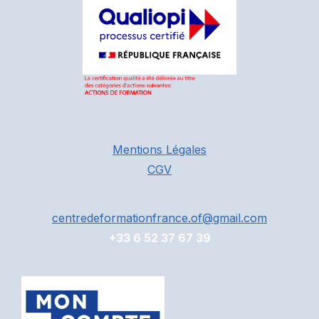
Mentions Légales
CGV
centredeformationfrance.of@gmail.com
+33 6 52 37 67 39