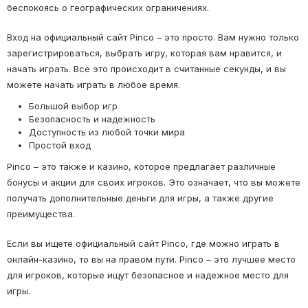
беспокоясь о географических ограничениях.
Вход на официальный сайт Pinco – это просто. Вам нужно только
зарегистрироваться, выбрать игру, которая вам нравится, и
начать играть. Все это происходит в считанные секунды, и вы
можете начать играть в любое время.
Большой выбор игр
Безопасность и надежность
Доступность из любой точки мира
Простой вход
Pinco – это также и казино, которое предлагает различные
бонусы и акции для своих игроков. Это означает, что вы можете
получать дополнительные деньги для игры, а также другие
преимущества.
Если вы ищете официальный сайт Pinco, где можно играть в
онлайн-казино, то вы на правом пути. Pinco – это лучшее место
для игроков, которые ищут безопасное и надежное место для
игры.