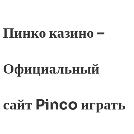
Пинко казино –
Официальный
сайт Pinco играть