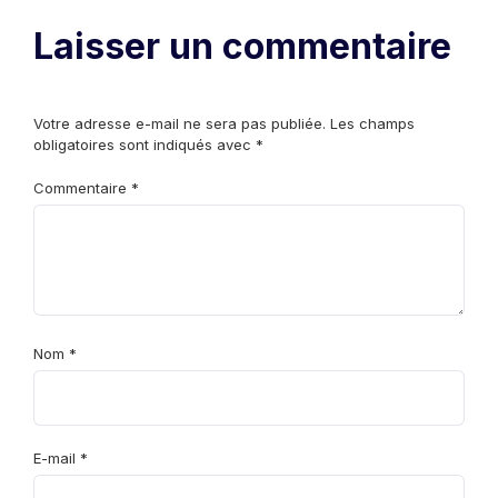
Laisser un commentaire
Votre adresse e-mail ne sera pas publiée.
Les champs
obligatoires sont indiqués avec
*
Commentaire
*
Nom
*
E-mail
*