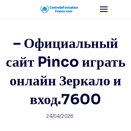
Skip
to
content
– Официальный
сайт Pinco играть
онлайн Зеркало и
вход.7600
24/04/2026