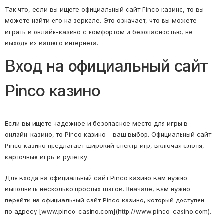
Так что, если вы ищете официальный сайт Pinco казино, то вы
можете найти его на зеркале. Это означает, что вы можете
играть в онлайн-казино с комфортом и безопасностью, не
выходя из вашего интернета.
Вход на официальный сайт
Pinco казино
Если вы ищете надежное и безопасное место для игры в
онлайн-казино, то Pinco казино – ваш выбор. Официальный сайт
Pinco казино предлагает широкий спектр игр, включая слоты,
карточные игры и рулетку.
Для входа на официальный сайт Pinco казино вам нужно
выполнить несколько простых шагов. Вначале, вам нужно
перейти на официальный сайт Pinco казино, который доступен
по адресу [www.pinco-casino.com](http://www.pinco-casino.com).