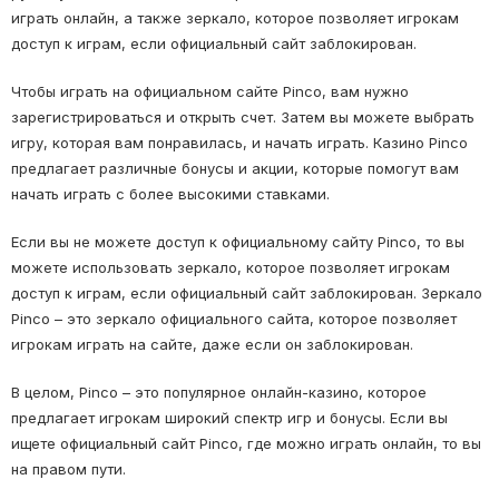
играть онлайн, а также зеркало, которое позволяет игрокам
доступ к играм, если официальный сайт заблокирован.
Чтобы играть на официальном сайте Pinco, вам нужно
зарегистрироваться и открыть счет. Затем вы можете выбрать
игру, которая вам понравилась, и начать играть. Казино Pinco
предлагает различные бонусы и акции, которые помогут вам
начать играть с более высокими ставками.
Если вы не можете доступ к официальному сайту Pinco, то вы
можете использовать зеркало, которое позволяет игрокам
доступ к играм, если официальный сайт заблокирован. Зеркало
Pinco – это зеркало официального сайта, которое позволяет
игрокам играть на сайте, даже если он заблокирован.
В целом, Pinco – это популярное онлайн-казино, которое
предлагает игрокам широкий спектр игр и бонусы. Если вы
ищете официальный сайт Pinco, где можно играть онлайн, то вы
на правом пути.