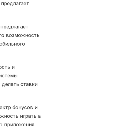
 предлагает
 предлагает
это возможность
мобильного
ость и
системы
и делать ставки
ектр бонусов и
ожность играть в
о приложения.