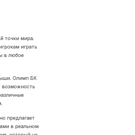
й точки мира.
игрокам играть
ы в любое
рыши. Олимп БК
у возможность
различные
.
но предлагает
ками в реальном
ия, который не