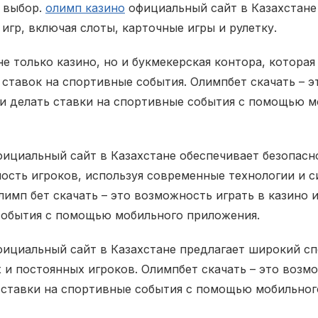
ш выбор.
олимп казино
официальный сайт в Казахстане
игр, включая слоты, карточные игры и рулетку.
не только казино, но и букмекерская контора, которая
ставок на спортивные события. Олимпбет скачать – 
 и делать ставки на спортивные события с помощью 
ициальный сайт в Казахстане обеспечивает безопасн
ость игроков, используя современные технологии и 
лимп бет скачать – это возможность играть в казино 
события с помощью мобильного приложения.
ициальный сайт в Казахстане предлагает широкий сп
 и постоянных игроков. Олимпбет скачать – это возм
ь ставки на спортивные события с помощью мобильног