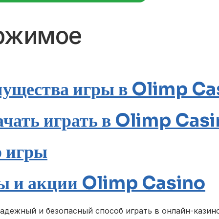
ржимое
ущества игры в Olimp Ca
ачать играть в Olimp Cas
 игры
ы и акции Olimp Casino
адежный и безопасный способ играть в онлайн-казино