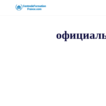
Skip
to
content
официаль