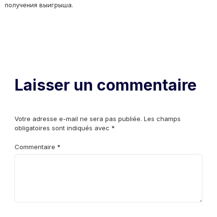
получения выигрыша.
Laisser un commentaire
Votre adresse e-mail ne sera pas publiée.
Les champs
obligatoires sont indiqués avec
*
Commentaire
*