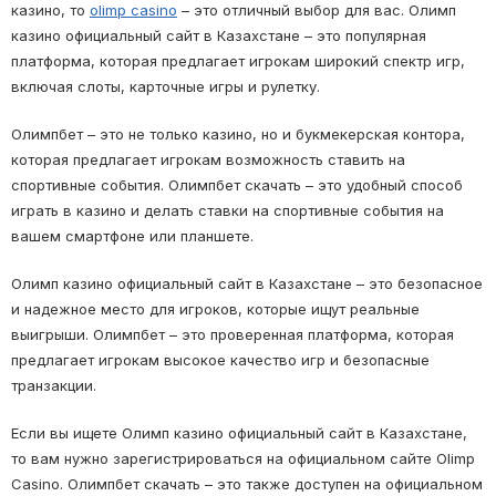
казино, то
olimp casino
– это отличный выбор для вас. Олимп
казино официальный сайт в Казахстане – это популярная
платформа, которая предлагает игрокам широкий спектр игр,
включая слоты, карточные игры и рулетку.
Олимпбет – это не только казино, но и букмекерская контора,
которая предлагает игрокам возможность ставить на
спортивные события. Олимпбет скачать – это удобный способ
играть в казино и делать ставки на спортивные события на
вашем смартфоне или планшете.
Олимп казино официальный сайт в Казахстане – это безопасное
и надежное место для игроков, которые ищут реальные
выигрыши. Олимпбет – это проверенная платформа, которая
предлагает игрокам высокое качество игр и безопасные
транзакции.
Если вы ищете Олимп казино официальный сайт в Казахстане,
то вам нужно зарегистрироваться на официальном сайте Olimp
Casino. Олимпбет скачать – это также доступен на официальном