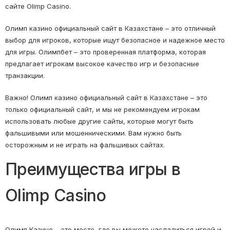
сайте Olimp Casino.
Олимп казино официальный сайт в Казахстане – это отличный
выбор для игроков, которые ищут безопасное и надежное место
для игры. Олимпбет – это проверенная платформа, которая
предлагает игрокам высокое качество игр и безопасные
транзакции.
Важно! Олимп казино официальный сайт в Казахстане – это
только официальный сайт, и мы не рекомендуем игрокам
использовать любые другие сайты, которые могут быть
фальшивыми или мошенническими. Вам нужно быть
осторожным и не играть на фальшивых сайтах.
Преимущества игры в
Olimp Casino
Олимп Казино – это место, где вы можете насладиться игрой и