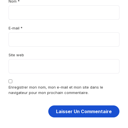
Nom
*
E-mail
*
Site web
Enregistrer mon nom, mon e-mail et mon site dans le
navigateur pour mon prochain commentaire.