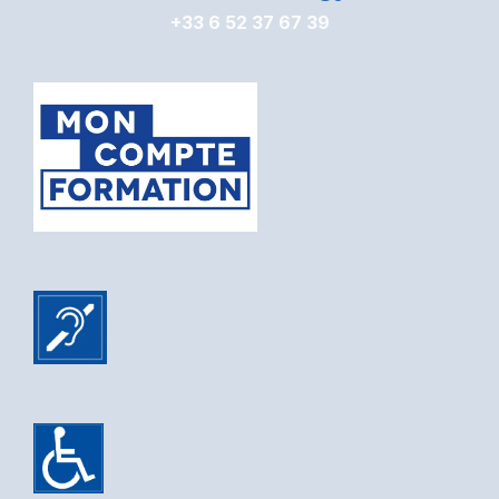
+33 6 52 37 67 39