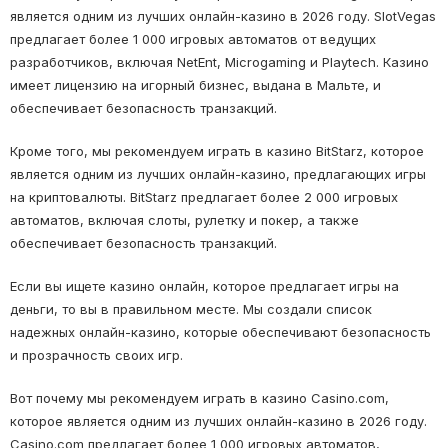
является одним из лучших онлайн-казино в 2026 году. SlotVegas
предлагает более 1 000 игровых автоматов от ведущих
разработчиков, включая NetEnt, Microgaming и Playtech. Казино
имеет лицензию на игорный бизнес, выдана в Мальте, и
обеспечивает безопасность транзакций.
Кроме того, мы рекомендуем играть в казино BitStarz, которое
является одним из лучших онлайн-казино, предлагающих игры
на криптовалюты. BitStarz предлагает более 2 000 игровых
автоматов, включая слоты, рулетку и покер, а также
обеспечивает безопасность транзакций.
Если вы ищете казино онлайн, которое предлагает игры на
деньги, то вы в правильном месте. Мы создали список
надежных онлайн-казино, которые обеспечивают безопасность
и прозрачность своих игр.
Вот почему мы рекомендуем играть в казино Casino.com,
которое является одним из лучших онлайн-казино в 2026 году.
Casino.com предлагает более 1 000 игровых автоматов,