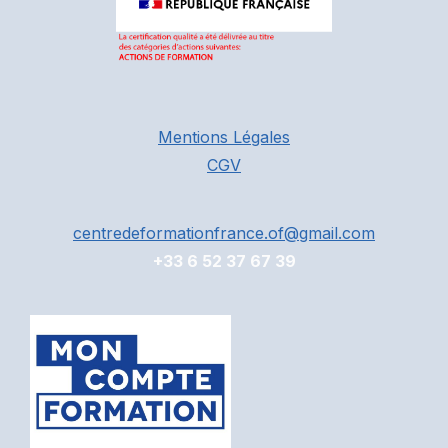
Mentions Légales
CGV
centredeformationfrance.of@gmail.com
+33 6 52 37 67 39