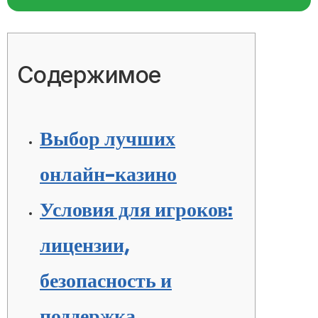
Содержимое
Выбор лучших
онлайн-казино
Условия для игроков:
лицензии,
безопасность и
поддержка