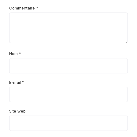
Commentaire
*
Nom
*
E-mail
*
Site web