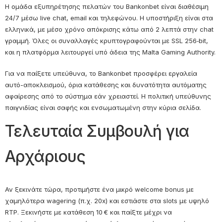
Η ομάδα εξυπηρέτησης πελατών του Bankonbet είναι διαθέσιμη
24/7 μέσω live chat, email και τηλεφώνου. Η υποστήριξη είναι στα
ελληνικά, με μέσο χρόνο απόκρισης κάτω από 2 λεπτά στην chat
γραμμή. Όλες οι συναλλαγές κρυπτογραφούνται με SSL 256‑bit,
και η πλατφόρμα λειτουργεί υπό άδεια της Malta Gaming Authority.
Για να παίξετε υπεύθυνα, το Bankonbet προσφέρει εργαλεία
αυτό-αποκλεισμού, όρια κατάθεσης και δυνατότητα αυτόματης
αφαίρεσης από το σύστημα εάν χρειαστεί. Η πολιτική υπεύθυνης
παιγνιδίας είναι σαφής και ενσωματωμένη στην κύρια σελίδα.
Τελευταία Συμβουλή για
Αρχάριους
Αν ξεκινάτε τώρα, προτιμήστε ένα μικρό welcome bonus με
χαμηλότερα wagering (π.χ. 20x) και εστιάστε στα slots με υψηλό
RTP. Ξεκινήστε με κατάθεση 10 € και παίξτε μέχρι να