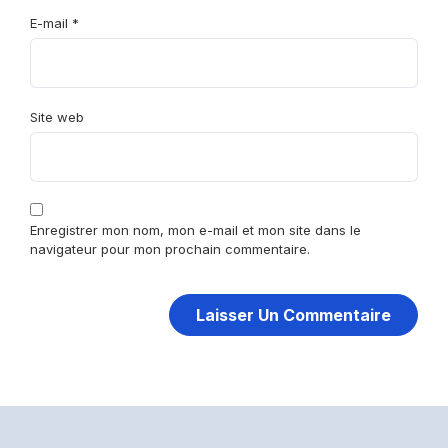
E-mail
*
Site web
Enregistrer mon nom, mon e-mail et mon site dans le
navigateur pour mon prochain commentaire.