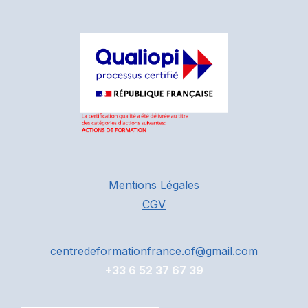
Mentions Légales
CGV
centredeformationfrance.of@gmail.com
+33 6 52 37 67 39