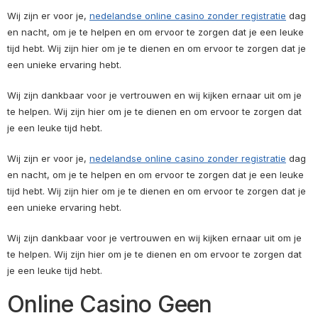
Wij zijn er voor je,
nedelandse online casino zonder registratie
dag
en nacht, om je te helpen en om ervoor te zorgen dat je een leuke
tijd hebt. Wij zijn hier om je te dienen en om ervoor te zorgen dat je
een unieke ervaring hebt.
Wij zijn dankbaar voor je vertrouwen en wij kijken ernaar uit om je
te helpen. Wij zijn hier om je te dienen en om ervoor te zorgen dat
je een leuke tijd hebt.
Wij zijn er voor je,
nedelandse online casino zonder registratie
dag
en nacht, om je te helpen en om ervoor te zorgen dat je een leuke
tijd hebt. Wij zijn hier om je te dienen en om ervoor te zorgen dat je
een unieke ervaring hebt.
Wij zijn dankbaar voor je vertrouwen en wij kijken ernaar uit om je
te helpen. Wij zijn hier om je te dienen en om ervoor te zorgen dat
je een leuke tijd hebt.
Online Casino Geen