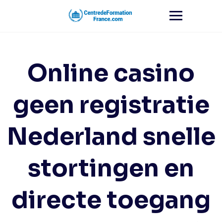
Skip
to
content
Online casino
geen registratie
Nederland snelle
stortingen en
directe toegang