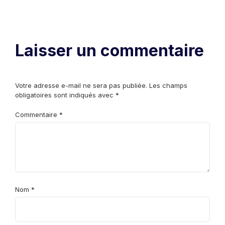
Laisser un commentaire
Votre adresse e-mail ne sera pas publiée.
Les champs
obligatoires sont indiqués avec
*
Commentaire
*
Nom
*