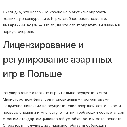
Очевидно, что наземные казино не могут игнорировать
возникшую конкуренцию. Игры, удобное расположение,
выверенные акции — это то, на что стоит обратить внимание в
первую очередь.
Лицензирование и
регулирование азартных
игр в Польше
Регулирование азартных игр в Польше осуществляется
Министерством финансов и специальными регуляторами.
Получение лицензии на осуществление азартной деятельности –
процесс сложный и многоступенчатый, требующий соответствия
строгим стандартам финансовой устойчивости и безопасности.
Операторы, получившие лицензию, обязаны соблюдать