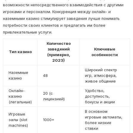
возможности непосредственного взаимодействия с другими
игроками и персоналом. Конкуренция между онлайн- и
наземными казино стимулирует заведения лучше понимать
потребности своих клиентов и предлагать им более
привлекательные услуги.
Количество
заведений
Ключевые
Тип казино
(примерно,
особенности
2023)
Широкий спектр
Наземные
48
игр, атмосфера,
казино
живое общение
Онлайн-
Удобство,
20 (с
казино
доступность,
лицензией)
(легальные)
бонусы и акции
В основном
Игровые
игровые автоматы,
залы (slot
1000+
более низкие
machines)
ставки