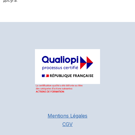
досуга.
Mentions Légales
CGV