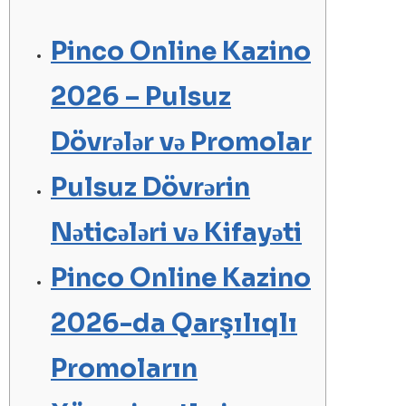
Pinco Online Kazino
2026 – Pulsuz
Dövrələr və Promolar
Pulsuz Dövrərin
Nəticələri və Kifayəti
Pinco Online Kazino
2026-da Qarşılıqlı
Promoların