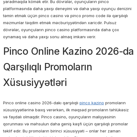
yaradmaqda kömək etir. Bu dövrələr, oyunçuların pinco
platformasında daha yaxşı deneyimi və daha yaxşı oyunçu denizini
təmin etmək üçün pinco casino və pinco promo code ilə qarşılıqlı
məzmunlar təqdim etmək məcburiyyətindən xaricdir. Pulsuz
dövrələr, oyunçuların pinco casino platformasında daha çox
oynamaq və daha yaxşı sonu almaq imkanı verir.
Pinco Online Kazino 2026-da
Qarşılıqlı Promoların
Xüsusiyyətləri
Pinco online casino 2026-dakı qarşılıqlı
pinco kazino
promoların
xüsusiyyətlərinə baxış verərkən, ilk məqsəd promoların təhlükəsiz
və faydalı olmaqdir. Pinco casino, oyunçuların maliyyəsinin
qorunması və məhsulun daha geniş kəşfi üçün qarşılıqlı promolar
təklif edir. Bu promoların birinci xüsusiyyəti – onlar her zaman