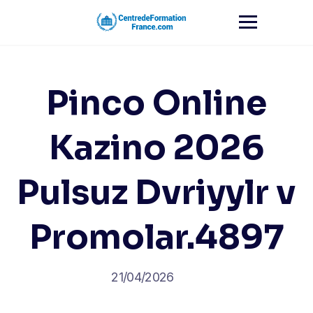
Skip
to
content
Pinco Online
Kazino 2026
Pulsuz Dvriyylr v
Promolar.4897
21/04/2026