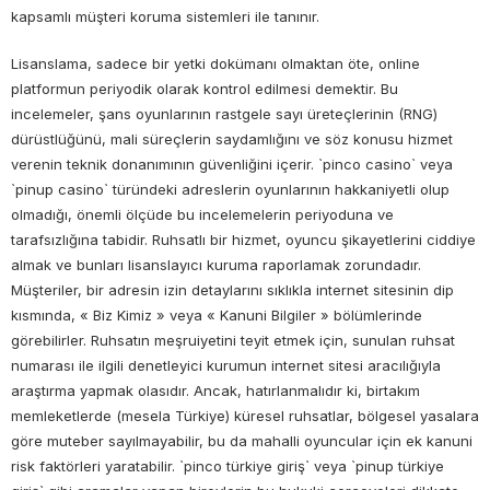
kapsamlı müşteri koruma sistemleri ile tanınır.
Lisanslama, sadece bir yetki dokümanı olmaktan öte, online
platformun periyodik olarak kontrol edilmesi demektir. Bu
incelemeler, şans oyunlarının rastgele sayı üreteçlerinin (RNG)
dürüstlüğünü, mali süreçlerin saydamlığını ve söz konusu hizmet
verenin teknik donanımının güvenliğini içerir. `pinco casino` veya
`pinup casino` türündeki adreslerin oyunlarının hakkaniyetli olup
olmadığı, önemli ölçüde bu incelemelerin periyoduna ve
tarafsızlığına tabidir. Ruhsatlı bir hizmet, oyuncu şikayetlerini ciddiye
almak ve bunları lisanslayıcı kuruma raporlamak zorundadır.
Müşteriler, bir adresin izin detaylarını sıklıkla internet sitesinin dip
kısmında, « Biz Kimiz » veya « Kanuni Bilgiler » bölümlerinde
görebilirler. Ruhsatın meşruiyetini teyit etmek için, sunulan ruhsat
numarası ile ilgili denetleyici kurumun internet sitesi aracılığıyla
araştırma yapmak olasıdır. Ancak, hatırlanmalıdır ki, birtakım
memleketlerde (mesela Türkiye) küresel ruhsatlar, bölgesel yasalara
göre muteber sayılmayabilir, bu da mahalli oyuncular için ek kanuni
risk faktörleri yaratabilir. `pinco türkiye giriş` veya `pinup türkiye