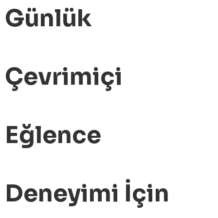
Günlük
Çevrimiçi
Eğlence
Deneyimi İçin