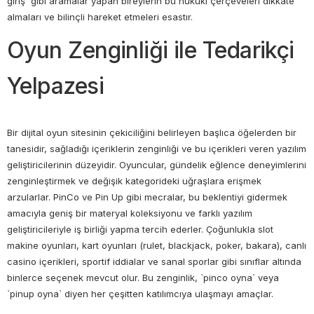
giriş` gibi aramalar yapan bireylerin bu hukuki çerçeveleri dikkate
almaları ve bilinçli hareket etmeleri esastır.
Oyun Zenginliği ile Tedarikçi
Yelpazesi
Bir dijital oyun sitesinin çekiciliğini belirleyen başlıca öğelerden bir
tanesidir, sağladığı içeriklerin zenginliği ve bu içerikleri veren yazılım
geliştiricilerinin düzeyidir. Oyuncular, gündelik eğlence deneyimlerini
zenginleştirmek ve değişik kategorideki uğraşlara erişmek
arzularlar. PinCo ve Pin Up gibi mecralar, bu beklentiyi gidermek
amacıyla geniş bir materyal koleksiyonu ve farklı yazılım
geliştiricileriyle iş birliği yapma tercih ederler. Çoğunlukla slot
makine oyunları, kart oyunları (rulet, blackjack, poker, bakara), canlı
casino içerikleri, sportif iddialar ve sanal sporlar gibi sınıflar altında
binlerce seçenek mevcut olur. Bu zenginlik, `pinco oyna` veya
`pinup oyna` diyen her çeşitten katılımcıya ulaşmayı amaçlar.