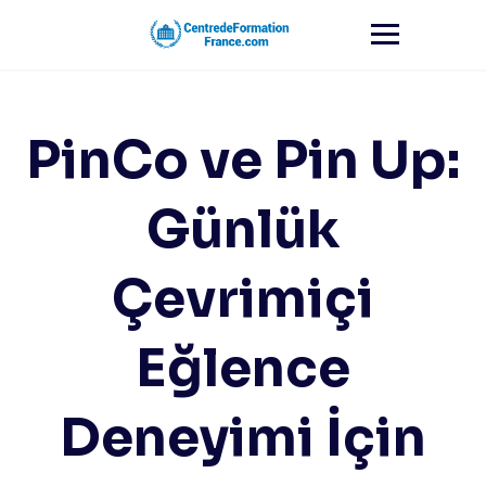
Skip
to
content
PinCo ve Pin Up:
Günlük
Çevrimiçi
Eğlence
Deneyimi İçin