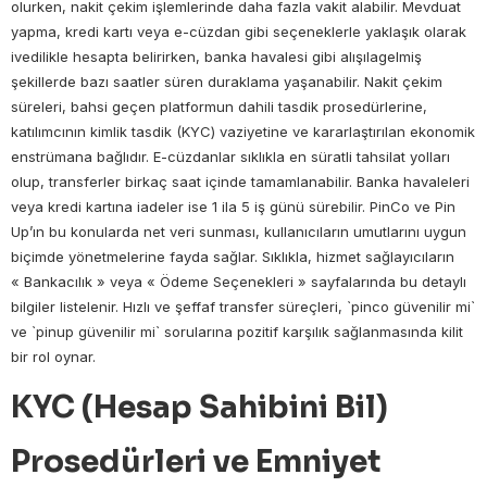
olurken, nakit çekim işlemlerinde daha fazla vakit alabilir. Mevduat
yapma, kredi kartı veya e-cüzdan gibi seçeneklerle yaklaşık olarak
ivedilikle hesapta belirirken, banka havalesi gibi alışılagelmiş
şekillerde bazı saatler süren duraklama yaşanabilir. Nakit çekim
süreleri, bahsi geçen platformun dahili tasdik prosedürlerine,
katılımcının kimlik tasdik (KYC) vaziyetine ve kararlaştırılan ekonomik
enstrümana bağlıdır. E-cüzdanlar sıklıkla en süratli tahsilat yolları
olup, transferler birkaç saat içinde tamamlanabilir. Banka havaleleri
veya kredi kartına iadeler ise 1 ila 5 iş günü sürebilir. PinCo ve Pin
Up’ın bu konularda net veri sunması, kullanıcıların umutlarını uygun
biçimde yönetmelerine fayda sağlar. Sıklıkla, hizmet sağlayıcıların
« Bankacılık » veya « Ödeme Seçenekleri » sayfalarında bu detaylı
bilgiler listelenir. Hızlı ve şeffaf transfer süreçleri, `pinco güvenilir mi`
ve `pinup güvenilir mi` sorularına pozitif karşılık sağlanmasında kilit
bir rol oynar.
KYC (Hesap Sahibini Bil)
Prosedürleri ve Emniyet