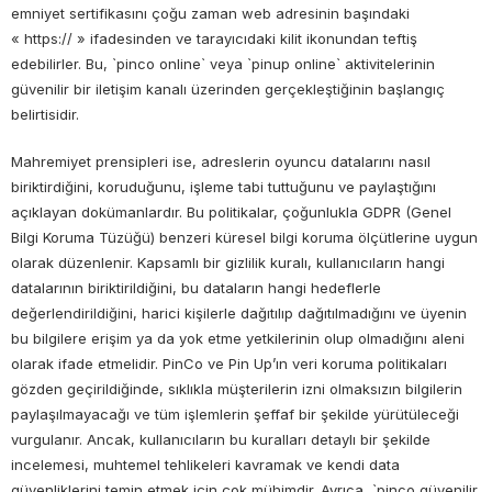
emniyet sertifikasını çoğu zaman web adresinin başındaki
« https:// » ifadesinden ve tarayıcıdaki kilit ikonundan teftiş
edebilirler. Bu, `pinco online` veya `pinup online` aktivitelerinin
güvenilir bir iletişim kanalı üzerinden gerçekleştiğinin başlangıç
belirtisidir.
Mahremiyet prensipleri ise, adreslerin oyuncu datalarını nasıl
biriktirdiğini, koruduğunu, işleme tabi tuttuğunu ve paylaştığını
açıklayan dokümanlardır. Bu politikalar, çoğunlukla GDPR (Genel
Bilgi Koruma Tüzüğü) benzeri küresel bilgi koruma ölçütlerine uygun
olarak düzenlenir. Kapsamlı bir gizlilik kuralı, kullanıcıların hangi
datalarının biriktirildiğini, bu dataların hangi hedeflerle
değerlendirildiğini, harici kişilerle dağıtılıp dağıtılmadığını ve üyenin
bu bilgilere erişim ya da yok etme yetkilerinin olup olmadığını aleni
olarak ifade etmelidir. PinCo ve Pin Up’ın veri koruma politikaları
gözden geçirildiğinde, sıklıkla müşterilerin izni olmaksızın bilgilerin
paylaşılmayacağı ve tüm işlemlerin şeffaf bir şekilde yürütüleceği
vurgulanır. Ancak, kullanıcıların bu kuralları detaylı bir şekilde
incelemesi, muhtemel tehlikeleri kavramak ve kendi data
güvenliklerini temin etmek için çok mühimdir. Ayrıca, `pinco güvenilir