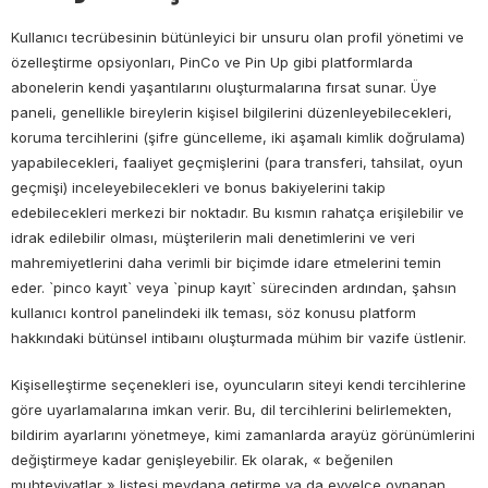
Kullanıcı tecrübesinin bütünleyici bir unsuru olan profil yönetimi ve
özelleştirme opsiyonları, PinCo ve Pin Up gibi platformlarda
abonelerin kendi yaşantılarını oluşturmalarına fırsat sunar. Üye
paneli, genellikle bireylerin kişisel bilgilerini düzenleyebilecekleri,
koruma tercihlerini (şifre güncelleme, iki aşamalı kimlik doğrulama)
yapabilecekleri, faaliyet geçmişlerini (para transferi, tahsilat, oyun
geçmişi) inceleyebilecekleri ve bonus bakiyelerini takip
edebilecekleri merkezi bir noktadır. Bu kısmın rahatça erişilebilir ve
idrak edilebilir olması, müşterilerin mali denetimlerini ve veri
mahremiyetlerini daha verimli bir biçimde idare etmelerini temin
eder. `pinco kayıt` veya `pinup kayıt` sürecinden ardından, şahsın
kullanıcı kontrol panelindeki ilk teması, söz konusu platform
hakkındaki bütünsel intibaını oluşturmada mühim bir vazife üstlenir.
Kişiselleştirme seçenekleri ise, oyuncuların siteyi kendi tercihlerine
göre uyarlamalarına imkan verir. Bu, dil tercihlerini belirlemekten,
bildirim ayarlarını yönetmeye, kimi zamanlarda arayüz görünümlerini
değiştirmeye kadar genişleyebilir. Ek olarak, « beğenilen
muhteviyatlar » listesi meydana getirme ya da evvelce oynanan