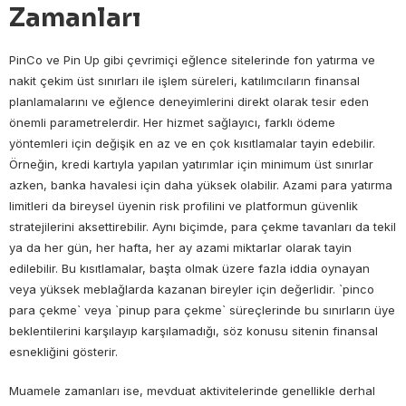
Zamanları
PinCo ve Pin Up gibi çevrimiçi eğlence sitelerinde fon yatırma ve
nakit çekim üst sınırları ile işlem süreleri, katılımcıların finansal
planlamalarını ve eğlence deneyimlerini direkt olarak tesir eden
önemli parametrelerdir. Her hizmet sağlayıcı, farklı ödeme
yöntemleri için değişik en az ve en çok kısıtlamalar tayin edebilir.
Örneğin, kredi kartıyla yapılan yatırımlar için minimum üst sınırlar
azken, banka havalesi için daha yüksek olabilir. Azami para yatırma
limitleri da bireysel üyenin risk profilini ve platformun güvenlik
stratejilerini aksettirebilir. Aynı biçimde, para çekme tavanları da tekil
ya da her gün, her hafta, her ay azami miktarlar olarak tayin
edilebilir. Bu kısıtlamalar, başta olmak üzere fazla iddia oynayan
veya yüksek meblağlarda kazanan bireyler için değerlidir. `pinco
para çekme` veya `pinup para çekme` süreçlerinde bu sınırların üye
beklentilerini karşılayıp karşılamadığı, söz konusu sitenin finansal
esnekliğini gösterir.
Muamele zamanları ise, mevduat aktivitelerinde genellikle derhal