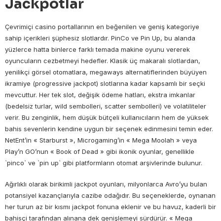
Jackpotlar
Çevrimiçi casino portallarının en beğenilen ve geniş kategoriye
sahip içerikleri şüphesiz slotlardır. PinCo ve Pin Up, bu alanda
yüzlerce hatta binlerce farklı temada makine oyunu vererek
oyuncuların cezbetmeyi hedefler. Klasik üç makaralı slotlardan,
yenilikçi görsel otomatlara, megaways alternatiflerinden büyüyen
ikramiye (progressive jackpot) slotlarına kadar kapsamlı bir seçki
mevcuttur. Her tek slot, değişik ödeme hatları, ekstra imkanlar
(bedelsiz turlar, wild sembolleri, scatter sembolleri) ve volatiliteler
verir. Bu zenginlik, hem düşük bütçeli kullanıcıların hem de yüksek
bahis sevenlerin kendine uygun bir seçenek edinmesini temin eder.
NetEnt’in « Starburst », Microgaming’in « Mega Moolah » veya
Play’n GO’nun « Book of Dead » gibi ikonik oyunlar, genellikle
`pinco` ve `pin up` gibi platformların otomat arşivlerinde bulunur.
Ağırlıklı olarak birikimli jackpot oyunları, milyonlarca Avro’yu bulan
potansiyel kazançlarıyla cazibe odağıdır. Bu seçeneklerde, oynanan
her turun az bir kısmı jackpot fonuna eklenir ve bu havuz, kaderli bir
bahisçi tarafından alınana dek genişlemeyi sürdürür. « Mega