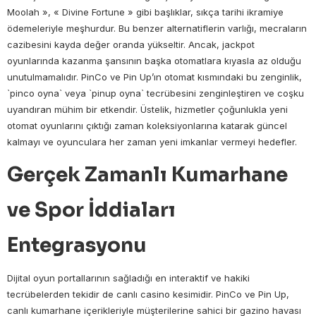
Moolah », « Divine Fortune » gibi başlıklar, sıkça tarihi ikramiye
ödemeleriyle meşhurdur. Bu benzer alternatiflerin varlığı, mecraların
cazibesini kayda değer oranda yükseltir. Ancak, jackpot
oyunlarında kazanma şansının başka otomatlara kıyasla az olduğu
unutulmamalıdır. PinCo ve Pin Up’ın otomat kısmındaki bu zenginlik,
`pinco oyna` veya `pinup oyna` tecrübesini zenginleştiren ve coşku
uyandıran mühim bir etkendir. Üstelik, hizmetler çoğunlukla yeni
otomat oyunlarını çıktığı zaman koleksiyonlarına katarak güncel
kalmayı ve oyunculara her zaman yeni imkanlar vermeyi hedefler.
Gerçek Zamanlı Kumarhane
ve Spor İddiaları
Entegrasyonu
Dijital oyun portallarının sağladığı en interaktif ve hakiki
tecrübelerden tekidir de canlı casino kesimidir. PinCo ve Pin Up,
canlı kumarhane içerikleriyle müşterilerine sahici bir gazino havası