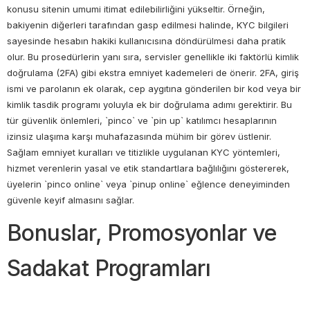
konusu sitenin umumi itimat edilebilirliğini yükseltir. Örneğin,
bakiyenin diğerleri tarafından gasp edilmesi halinde, KYC bilgileri
sayesinde hesabın hakiki kullanıcısına döndürülmesi daha pratik
olur. Bu prosedürlerin yanı sıra, servisler genellikle iki faktörlü kimlik
doğrulama (2FA) gibi ekstra emniyet kademeleri de önerir. 2FA, giriş
ismi ve parolanın ek olarak, cep aygıtına gönderilen bir kod veya bir
kimlik tasdik programı yoluyla ek bir doğrulama adımı gerektirir. Bu
tür güvenlik önlemleri, `pinco` ve `pin up` katılımcı hesaplarının
izinsiz ulaşıma karşı muhafazasında mühim bir görev üstlenir.
Sağlam emniyet kuralları ve titizlikle uygulanan KYC yöntemleri,
hizmet verenlerin yasal ve etik standartlara bağlılığını göstererek,
üyelerin `pinco online` veya `pinup online` eğlence deneyiminden
güvenle keyif almasını sağlar.
Bonuslar, Promosyonlar ve
Sadakat Programları