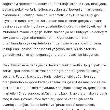
sağlamayı hedefler. Bu bölümde, canlı dağıtıcılar ile rulet, blackjack,
bakara, poker ve farklı eğlence şovları gibi beğenilen kart oyunları
oynanabilir. Evolution Gaming, Pragmatic Play Live ve Ezugi gibi
piyasanın başat firmaları tarafından desteklenen gerçek zamanlı
casino seçenekleri, yüksek çözünürlüklü görüntü niteliği, etkileşimli
muhabbet imkanı ve çeşitli bahis sınırlarıyla her bütçeye ve deneyim
seviyesine uygun alternatifler verir. Oyuncular, konforlu
ortamlarında veya cep telefonlarından `pinco canlı casino` veya
`pinup canlı casino` tecrübesini yaşayabilirler, bu da sitelerin
gündelik kullanım için uygunluğunu artıran esaslı bir bileşendir.
Canlı kumarhane deneyimine ilaveten, PinCo ve Pin Up gibi pek çok
servis, spor bahisleri kısmını de entegre ederek geniş bir kitleye
seslenir. Futbol, basketbol, tenis, voleybol gibi beğenilen spor
branşlarından e-spora kadar kapsamlı bir çeşitlilikte maç öncesi ve
anlık bahis seçenekleri mevcuttur. Yarışmacı katsayılar, geniş bahis
marketleri (maç sonucu, alt/üst, handikap, ilk golü atan vb.) ve canlı
maç izleme (stream) fonksiyonları, spor severler için esaslı
avantajlar sağlar. `pinco bahis` ve `pinup bahis` seçenekleri,