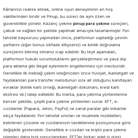
Kârlarınızı realize etmek, online oyun deneyiminin en hoş
vakitlerinden biridir ve Pinup, bu süreci de aynı özen ve
güvenilirlikle yönetir. Kazanç çekme
pinup para çekme
süreçleri,
çabuk ve sağlam bir şekilde yapılmak amacıyla tasarlanmıştır. Fon
tahsilat başvurusu yapmadan önce, platformun saptadığı çevrim
şartlarını (eğer bonus istifade ettiyseniz) ve kimlik doğrulama
süreçlerini bitirmiş olmanız icap edebilir. Bu teyit aşamaları,
platformun hukuki sorumluluklarını gerçekleştirmesi ve yasa dışı
para aklama gibi illegal eylemlerin engellenmesi için mecburidir.
Genellikle ilk meblağ çekim isteğinizden önce hüviyet, ikametgah ve
faydalanılan para transfer metodunun size ait olduğunu kanıtlayan
evraklar (kimlik kartı örneği, ikametgah dökümanı, kredi kartı
ekstresi vb.) talep edilebilir. Bu marka, para yatırma yöntemlerine
benzer şekilde, çeşitli para çekme yöntemleri sunar. EFT, e-
cüzdanlar (Papara, Jeton, PayFix) ve sanal paralar gibi imkanlar
sıkça faydalanılır. Fon tahsilat sınırları ve muamele müddetleri,
belirlenen çözüme ve cüzdanınızın tasdiklenme pozisyonuna göre
değişiklik gösterebilir. Genellikle e-cüzdan ve kripto para çekme
işlemleri daha hızlı sonuçlanırken, EFT’ler birkaç adet iş günü