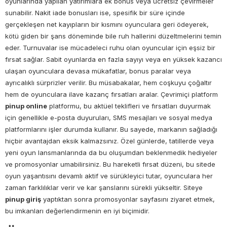
oyunlarında yapılan yatırımlara ek bonus veya ücretsiz çevirmeler
sunabilir. Nakit iade bonusları ise, spesifik bir süre içinde
gerçekleşen net kayıpların bir kısmını oyunculara geri ödeyerek,
kötü giden bir şans döneminde bile ruh hallerini düzeltmelerini temin
eder. Turnuvalar ise mücadeleci ruhu olan oyuncular için eşsiz bir
fırsat sağlar. Sabit oyunlarda en fazla sayıyı veya en yüksek kazancı
ulaşan oyunculara devasa mükafatlar, bonus paralar veya
ayrıcalıklı sürprizler verilir. Bu müsabakalar, hem coşkuyu çoğaltır
hem de oyunculara ilave kazanç fırsatları aralar. Çevrimiçi platform
pinup online
platformu, bu aktüel teklifleri ve fırsatları duyurmak
için genellikle e-posta duyuruları, SMS mesajları ve sosyal medya
platformlarını işler durumda kullanır. Bu sayede, markanın sağladığı
hiçbir avantajdan eksik kalmazsınız. Özel günlerde, tatillerde veya
yeni oyun lansmanlarında da bu oluşumdan beklenmedik hediyeler
ve promosyonlar umabilirsiniz. Bu hareketli fırsat düzeni, bu sitede
oyun yaşantısını devamlı aktif ve sürükleyici tutar, oyunculara her
zaman farklılıklar verir ve kar şanslarını sürekli yükseltir. Siteye
pinup giriş
yaptıktan sonra promosyonlar sayfasını ziyaret etmek,
bu imkanları değerlendirmenin en iyi biçimidir.