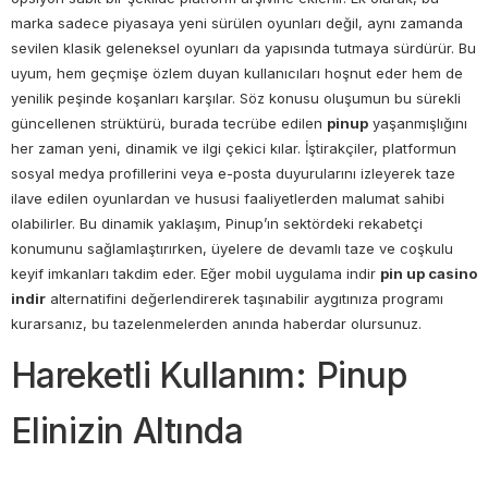
marka sadece piyasaya yeni sürülen oyunları değil, aynı zamanda
sevilen klasik geleneksel oyunları da yapısında tutmaya sürdürür. Bu
uyum, hem geçmişe özlem duyan kullanıcıları hoşnut eder hem de
yenilik peşinde koşanları karşılar. Söz konusu oluşumun bu sürekli
güncellenen strüktürü, burada tecrübe edilen
pinup
yaşanmışlığını
her zaman yeni, dinamik ve ilgi çekici kılar. İştirakçiler, platformun
sosyal medya profillerini veya e-posta duyurularını izleyerek taze
ilave edilen oyunlardan ve hususi faaliyetlerden malumat sahibi
olabilirler. Bu dinamik yaklaşım, Pinup’ın sektördeki rekabetçi
konumunu sağlamlaştırırken, üyelere de devamlı taze ve coşkulu
keyif imkanları takdim eder. Eğer mobil uygulama indir
pin up casino
indir
alternatifini değerlendirerek taşınabilir aygıtınıza programı
kurarsanız, bu tazelenmelerden anında haberdar olursunuz.
Hareketli Kullanım: Pinup
Elinizin Altında