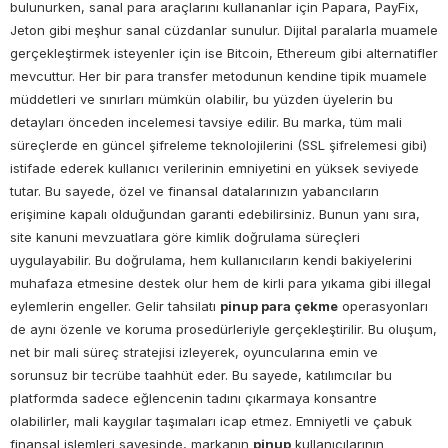
bulunurken, sanal para araçlarını kullananlar için Papara, PayFix,
Jeton gibi meşhur sanal cüzdanlar sunulur. Dijital paralarla muamele
gerçekleştirmek isteyenler için ise Bitcoin, Ethereum gibi alternatifler
mevcuttur. Her bir para transfer metodunun kendine tipik muamele
müddetleri ve sınırları mümkün olabilir, bu yüzden üyelerin bu
detayları önceden incelemesi tavsiye edilir. Bu marka, tüm mali
süreçlerde en güncel şifreleme teknolojilerini (SSL şifrelemesi gibi)
istifade ederek kullanıcı verilerinin emniyetini en yüksek seviyede
tutar. Bu sayede, özel ve finansal datalarınızın yabancıların
erişimine kapalı olduğundan garanti edebilirsiniz. Bunun yanı sıra,
site kanuni mevzuatlara göre kimlik doğrulama süreçleri
uygulayabilir. Bu doğrulama, hem kullanıcıların kendi bakiyelerini
muhafaza etmesine destek olur hem de kirli para yıkama gibi illegal
eylemlerin engeller. Gelir tahsilatı
pinup para çekme
operasyonları
de aynı özenle ve koruma prosedürleriyle gerçekleştirilir. Bu oluşum,
net bir mali süreç stratejisi izleyerek, oyuncularına emin ve
sorunsuz bir tecrübe taahhüt eder. Bu sayede, katılımcılar bu
platformda sadece eğlencenin tadını çıkarmaya konsantre
olabilirler, mali kaygılar taşımaları icap etmez. Emniyetli ve çabuk
finansal işlemleri sayesinde, markanın
pinup
kullanıcılarının