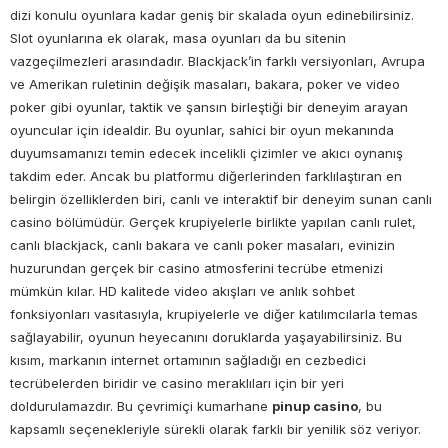
dizi konulu oyunlara kadar geniş bir skalada oyun edinebilirsiniz.
Slot oyunlarına ek olarak, masa oyunları da bu sitenin
vazgeçilmezleri arasındadır. Blackjack’in farklı versiyonları, Avrupa
ve Amerikan ruletinin değişik masaları, bakara, poker ve video
poker gibi oyunlar, taktik ve şansın birleştiği bir deneyim arayan
oyuncular için idealdir. Bu oyunlar, sahici bir oyun mekanında
duyumsamanızı temin edecek incelikli çizimler ve akıcı oynanış
takdim eder. Ancak bu platformu diğerlerinden farklılaştıran en
belirgin özelliklerden biri, canlı ve interaktif bir deneyim sunan canlı
casino bölümüdür. Gerçek krupiyelerle birlikte yapılan canlı rulet,
canlı blackjack, canlı bakara ve canlı poker masaları, evinizin
huzurundan gerçek bir casino atmosferini tecrübe etmenizi
mümkün kılar. HD kalitede video akışları ve anlık sohbet
fonksiyonları vasıtasıyla, krupiyelerle ve diğer katılımcılarla temas
sağlayabilir, oyunun heyecanını doruklarda yaşayabilirsiniz. Bu
kısım, markanın internet ortamının sağladığı en cezbedici
tecrübelerden biridir ve casino meraklıları için bir yeri
doldurulamazdır. Bu çevrimiçi kumarhane
pinup casino
, bu
kapsamlı seçenekleriyle sürekli olarak farklı bir yenilik söz veriyor.