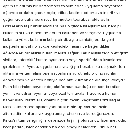
optimize edilmiş bir performans takdim eder. Uygulama sayesinde
eğlenceler daha çabuk açılır, irtibat kesilmeleri en aza indirilir ve
çoğunlukla daha pürüzsüz bir müsteri tecrübesi elde edilir.
Görsellerin taşınabilir aygıtlara has biçimde iyileştirilmesi, hem pil
kullanımını uzatır hem de görsel kaliteden vazgeçmez. Uygulama
kullanıcı yüzü, kullanımı kolay bir dizayna sahiptir, bu da yeni
müşterilerin dahi pratikçe keşfedebilmesini ve beğendikleri
eğlenceleri rahatlıkla bulabilmesini sağlar. Tek basışla tercih ettiğiniz
slotlara, interaktif kumar oyunlarına veya sportif iddaa kısımlarına
girebilirsiniz. Ayrıca, uygulama aracılığıyla hesabınıza ulaşmak, fon
aktarma ve geri alma operasyonlarını yürütmek, promosyonları
denetlemek ve destek hattıyla bağlantı kurmak de oldukça kolaydır.
Push bildirimleri sayesinde, platformun sunduğu en son fırsatlar,
yeni ilave edilen oyunlar veya özel turnuvalar hakkında hemen
haber alabilirsiniz. Bu, önemli hiçbir imkanı kaçırmamanızı sağlar.
Mobil kumarhane aplikasyonunu kur
pin up casino indir
alternatifini kullanarak uygulamayı cihazınıza kurduğunuzda,
Pinup’ın tüm zenginliğini cebinizde taşımış olursunuz. İster metroda,
ister parkta, ister dostlarınızla görüşmeyi beklerken, Pinup her