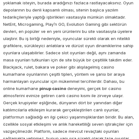
yoklamak isteyin, burada aradığınızı fazlaca rastlayacaksınız. Oyun
depolarının bu denli kapsamlı olması, sitenin başlıca yazılım
tedarikçileriyle yaptığı işbirlikleri vasıtasıyla mümkün olmaktadır.
NetEnt, Microgaming, Play’n GO, Evolution Gaming gibi sektörün
devleri, en popüler ve en yeni ürünlerini bu site vasıtasıyla üyelere
ulaştırır. Bu iş birliği nedeniyle, oyuncular sürekli olarak en nitelikli
grafiklere, sürükleyici anlatılara ve dürüst oyun dinamiklerine sahip
oyunlara ulaşabilirler. Sadece slot oyunları değil, aynı zamanda
masa oyunları tutkunları için de site büyük bir çeşitlilik takdim eder.
Blackjack, rulet, bakara ve poker gibi alışılagelmiş casino
kumarhane oyunlarının çeşitli tipleri, yöntem ve şansı bir araya
harmanlayan oyuncular için mükemmel tercihlerdir. Dahası, bu
online kumarhane
pinup casino
deneyimi, gerçek bir casino
atmosferini evinize getiren canlı casino kısmı ile zirveye ulaşır.
Gerçek krupiyeler eşliğinde, dünyanın dört bir yanından diğer
katılımcılarla etkileşim kurarak gerçekleştirilen canlı oyunlar,
platformun sağladığı en ilgi çekici yaşanmışlıklardan biridir. Bu alan,
özellikle sosyal etkileşimi ve anlık hareketliliği seven iştirakçiler için
vazgeçilmezdir. Platform, sadece mevcut revaçtaki oyunları
sağlamakla yetinmez, bunun yanı sıra sürekli olarak taze oyunlar