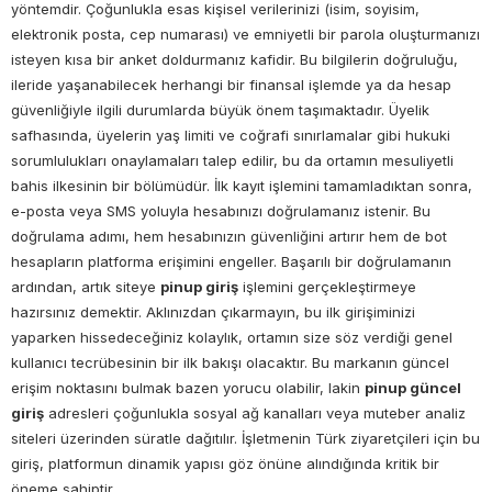
yöntemdir. Çoğunlukla esas kişisel verilerinizi (isim, soyisim,
elektronik posta, cep numarası) ve emniyetli bir parola oluşturmanızı
isteyen kısa bir anket doldurmanız kafidir. Bu bilgilerin doğruluğu,
ileride yaşanabilecek herhangi bir finansal işlemde ya da hesap
güvenliğiyle ilgili durumlarda büyük önem taşımaktadır. Üyelik
safhasında, üyelerin yaş limiti ve coğrafi sınırlamalar gibi hukuki
sorumlulukları onaylamaları talep edilir, bu da ortamın mesuliyetli
bahis ilkesinin bir bölümüdür. İlk kayıt işlemini tamamladıktan sonra,
e-posta veya SMS yoluyla hesabınızı doğrulamanız istenir. Bu
doğrulama adımı, hem hesabınızın güvenliğini artırır hem de bot
hesapların platforma erişimini engeller. Başarılı bir doğrulamanın
ardından, artık siteye
pinup giriş
işlemini gerçekleştirmeye
hazırsınız demektir. Aklınızdan çıkarmayın, bu ilk girişiminizi
yaparken hissedeceğiniz kolaylık, ortamın size söz verdiği genel
kullanıcı tecrübesinin bir ilk bakışı olacaktır. Bu markanın güncel
erişim noktasını bulmak bazen yorucu olabilir, lakin
pinup güncel
giriş
adresleri çoğunlukla sosyal ağ kanalları veya muteber analiz
siteleri üzerinden süratle dağıtılır. İşletmenin Türk ziyaretçileri için bu
giriş, platformun dinamik yapısı göz önüne alındığında kritik bir
öneme sahiptir.