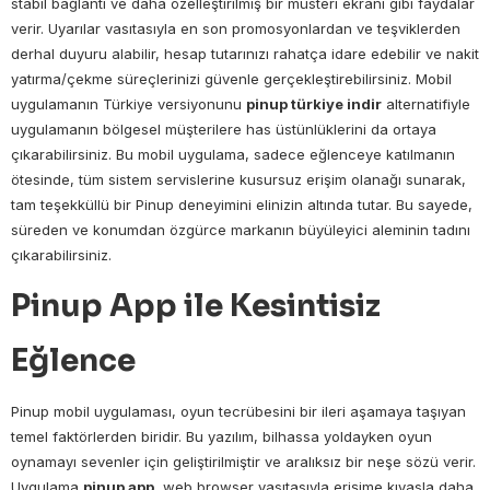
stabil bağlantı ve daha özelleştirilmiş bir müsteri ekranı gibi faydalar
verir. Uyarılar vasıtasıyla en son promosyonlardan ve teşviklerden
derhal duyuru alabilir, hesap tutarınızı rahatça idare edebilir ve nakit
yatırma/çekme süreçlerinizi güvenle gerçekleştirebilirsiniz. Mobil
uygulamanın Türkiye versiyonunu
pinup türkiye indir
alternatifiyle
uygulamanın bölgesel müşterilere has üstünlüklerini da ortaya
çıkarabilirsiniz. Bu mobil uygulama, sadece eğlenceye katılmanın
ötesinde, tüm sistem servislerine kusursuz erişim olanağı sunarak,
tam teşekküllü bir Pinup deneyimini elinizin altında tutar. Bu sayede,
süreden ve konumdan özgürce markanın büyüleyici aleminin tadını
çıkarabilirsiniz.
Pinup App ile Kesintisiz
Eğlence
Pinup mobil uygulaması, oyun tecrübesini bir ileri aşamaya taşıyan
temel faktörlerden biridir. Bu yazılım, bilhassa yoldayken oyun
oynamayı sevenler için geliştirilmiştir ve aralıksız bir neşe sözü verir.
Uygulama
pinup app
, web browser vasıtasıyla erişime kıyasla daha