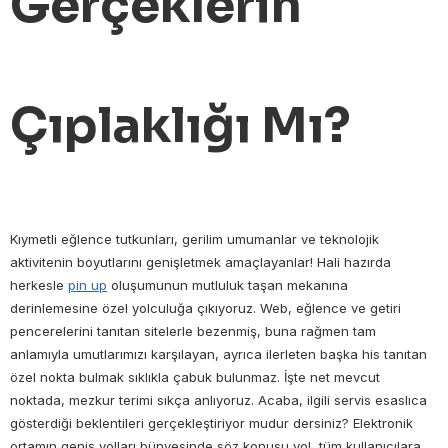
Gerçeklerin
Çıplaklığı Mı?
Kıymetli eğlence tutkunları, gerilim umumanlar ve teknolojik
aktivitenin boyutlarını genişletmek amaçlayanlar! Hali hazırda
herkesle
pin up
oluşumunun mutluluk taşan mekanına
derinlemesine özel yolculuğa çıkıyoruz. Web, eğlence ve getiri
pencerelerini tanıtan sitelerle bezenmiş, buna rağmen tam
anlamıyla umutlarımızı karşılayan, ayrıca ilerleten başka his tanıtan
özel nokta bulmak sıklıkla çabuk bulunmaz. İşte net mevcut
noktada, mezkur terimi sıkça anlıyoruz. Acaba, ilgili servis esaslıca
gösterdiği beklentileri gerçekleştiriyor mudur dersiniz? Elektronik
ortamın geniş yolları bünyesinde söz konusu yol, tüm kullanıcılara