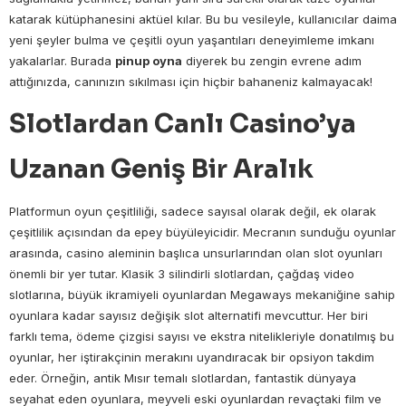
katarak kütüphanesini aktüel kılar. Bu bu vesileyle, kullanıcılar daima
yeni şeyler bulma ve çeşitli oyun yaşantıları deneyimleme imkanı
yakalarlar. Burada
pinup oyna
diyerek bu zengin evrene adım
attığınızda, canınızın sıkılması için hiçbir bahaneniz kalmayacak!
Slotlardan Canlı Casino’ya
Uzanan Geniş Bir Aralık
Platformun oyun çeşitliliği, sadece sayısal olarak değil, ek olarak
çeşitlilik açısından da epey büyüleyicidir. Mecranın sunduğu oyunlar
arasında, casino aleminin başlıca unsurlarından olan slot oyunları
önemli bir yer tutar. Klasik 3 silindirli slotlardan, çağdaş video
slotlarına, büyük ikramiyeli oyunlardan Megaways mekaniğine sahip
oyunlara kadar sayısız değişik slot alternatifi mevcuttur. Her biri
farklı tema, ödeme çizgisi sayısı ve ekstra nitelikleriyle donatılmış bu
oyunlar, her iştirakçinin merakını uyandıracak bir opsiyon takdim
eder. Örneğin, antik Mısır temalı slotlardan, fantastik dünyaya
seyahat eden oyunlara, meyveli eski oyunlardan revaçtaki film ve