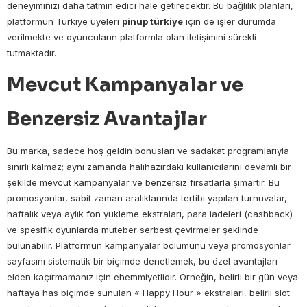
deneyiminizi daha tatmin edici hale getirecektir. Bu bağlılık planları,
platformun Türkiye üyeleri
pinup türkiye
için de işler durumda
verilmekte ve oyuncuların platformla olan iletişimini sürekli
tutmaktadır.
Mevcut Kampanyalar ve
Benzersiz Avantajlar
Bu marka, sadece hoş geldin bonusları ve sadakat programlarıyla
sınırlı kalmaz; aynı zamanda halihazırdaki kullanıcılarını devamlı bir
şekilde mevcut kampanyalar ve benzersiz fırsatlarla şımartır. Bu
promosyonlar, sabit zaman aralıklarında tertibi yapılan turnuvalar,
haftalık veya aylık fon yükleme ekstraları, para iadeleri (cashback)
ve spesifik oyunlarda muteber serbest çevirmeler şeklinde
bulunabilir. Platformun kampanyalar bölümünü veya promosyonlar
sayfasını sistematik bir biçimde denetlemek, bu özel avantajları
elden kaçırmamanız için ehemmiyetlidir. Örneğin, belirli bir gün veya
haftaya has biçimde sunulan « Happy Hour » ekstraları, belirli slot