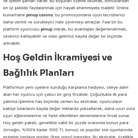
ve işletim şartları vardır. Bu koşulları özenle okumak, bonuslardan
en iyi şekilde faydalanmak için hayati ehemmiyete maliktir. Online
kumarhane
pinup casino
, bu promosyonlarla oyun tecrübenizi
daha verimli ve sürükleyici hale çevirmeyi amaçlar. Faal bir bu
platform oyuncusu
pinup
olarak, bu avantajları değerlendirmek,
zevkinizi katlayabilir ve olası gelirinizi kayda değer bir biçimde
artırabilir.
Hoş Geldin İkramiyesi ve
Bağlılık Planları
Platformun yeni üyelere sunduğu karşılama hediyesi, siteye adım
atan her oyuncu için çekici bir giriş fırsatıdır. Çoğunlukla ilk para
yatırma işlemine has biçimde verilen bu ekstralar, oyuncuların
bakiye tutarlarını kayda değer miktarda yükselterek, daha uzun süre
oyun eğlenmelerine ve farklı etkinlikleri denemelerine fırsat sunar.
Hoş geldin paketi, genellikle sabit bir yüzde oranında bonus para
(örneğin, %100’e kadar 1000 TL bonus) ve popüler slot oyunlarında
muteber bedava spinler (free spins) barındırır. Bu ekstralar, özellikle