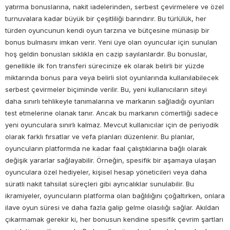
yatırma bonuslarına, nakit iadelerinden, serbest çevirmelere ve özel
turnuvalara kadar büyük bir çeşitliliği barındırır. Bu türlülük, her
türden oyuncunun kendi oyun tarzına ve bütçesine münasip bir
bonus bulmasını imkan verir. Yeni üye olan oyuncular için sunulan
hoş geldin bonusları sıklıkla en cazip sayılanlardır. Bu bonuslar,
genellikle ilk fon transferi sürecinize ek olarak belirli bir yüzde
miktarında bonus para veya belirli slot oyunlarında kullanılabilecek
serbest çevirmeler biçiminde verilir. Bu, yeni kullanıcıların siteyi
daha sınırlı tehlikeyle tanımalarına ve markanın sağladığı oyunları
test etmelerine olanak tanır. Ancak bu markanın cömertliği sadece
yeni oyunculara sınırlı kalmaz. Mevcut kullanıcılar için de periyodik
olarak farklı fırsatlar ve vefa planları düzenlenir. Bu planlar,
oyuncuların platformda ne kadar faal çalıştıklarına bağlı olarak
değişik yararlar sağlayabilir. Örneğin, spesifik bir aşamaya ulaşan
oyunculara özel hediyeler, kişisel hesap yöneticileri veya daha
süratli nakit tahsilat süreçleri gibi ayrıcalıklar sunulabilir. Bu
ikramiyeler, oyuncuların platforma olan bağlılığını çoğaltırken, onlara
ilave oyun süresi ve daha fazla galip gelme olasılığı sağlar. Akıldan
çıkarmamak gerekir ki, her bonusun kendine spesifik çevrim şartları