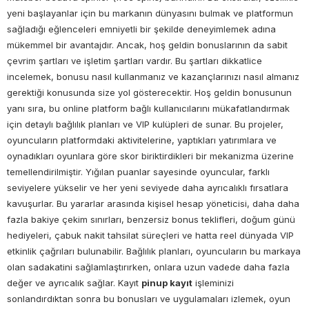
yeni başlayanlar için bu markanın dünyasını bulmak ve platformun
sağladığı eğlenceleri emniyetli bir şekilde deneyimlemek adına
mükemmel bir avantajdır. Ancak, hoş geldin bonuslarının da sabit
çevrim şartları ve işletim şartları vardır. Bu şartları dikkatlice
incelemek, bonusu nasıl kullanmanız ve kazançlarınızı nasıl almanız
gerektiği konusunda size yol gösterecektir. Hoş geldin bonusunun
yanı sıra, bu online platform bağlı kullanıcılarını mükafatlandırmak
için detaylı bağlılık planları ve VIP kulüpleri de sunar. Bu projeler,
oyuncuların platformdaki aktivitelerine, yaptıkları yatırımlara ve
oynadıkları oyunlara göre skor biriktirdikleri bir mekanizma üzerine
temellendirilmiştir. Yığılan puanlar sayesinde oyuncular, farklı
seviyelere yükselir ve her yeni seviyede daha ayrıcalıklı fırsatlara
kavuşurlar. Bu yararlar arasında kişisel hesap yöneticisi, daha daha
fazla bakiye çekim sınırları, benzersiz bonus teklifleri, doğum günü
hediyeleri, çabuk nakit tahsilat süreçleri ve hatta reel dünyada VIP
etkinlik çağrıları bulunabilir. Bağlılık planları, oyuncuların bu markaya
olan sadakatini sağlamlaştırırken, onlara uzun vadede daha fazla
değer ve ayrıcalık sağlar. Kayıt
pinup kayıt
işleminizi
sonlandırdıktan sonra bu bonusları ve uygulamaları izlemek, oyun