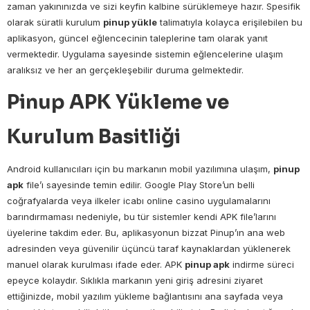
zaman yakınınızda ve sizi keyfin kalbine sürüklemeye hazır. Spesifik
olarak süratli kurulum
pinup yükle
talimatıyla kolayca erişilebilen bu
aplikasyon, güncel eğlencecinin taleplerine tam olarak yanıt
vermektedir. Uygulama sayesinde sistemin eğlencelerine ulaşım
aralıksız ve her an gerçekleşebilir duruma gelmektedir.
Pinup APK Yükleme ve
Kurulum Basitliği
Android kullanıcıları için bu markanın mobil yazılımına ulaşım,
pinup
apk
file’ı sayesinde temin edilir. Google Play Store’un belli
coğrafyalarda veya ilkeler icabı online casino uygulamalarını
barındırmaması nedeniyle, bu tür sistemler kendi APK file’larını
üyelerine takdim eder. Bu, aplikasyonun bizzat Pinup’ın ana web
adresinden veya güvenilir üçüncü taraf kaynaklardan yüklenerek
manuel olarak kurulması ifade eder. APK
pinup apk
indirme süreci
epeyce kolaydır. Sıklıkla markanın yeni giriş adresini ziyaret
ettiğinizde, mobil yazılım yükleme bağlantısını ana sayfada veya