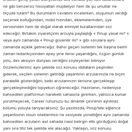
ne gibi benzersiz hissiyatları müjdeliyor hem de şu umutlar ne
ölçüde tutarlı? Bu durumların cevabını incelerken, oluşumun verdiği
seçenek bolluğundan, mobil hızından, eklemelerinden, üye
servisinden hem de doğal olarak emniyet kurallarından söz
edeceğiz. Birtakım ziyaretçinin arzuyla paylaştığı « Pinup yasal mı? »
veya aynı zamanda « Pinup güvenilir mi? » gibi sorulara aynı
zamanda açıklık getireceğiz. Bahsi geçen sistemin tek başına belirli
zaman tedarikçisinden epey yine ilerisi yaşandığını, özgün günlük
yolu, dev aksiyon dünyası verdiğini söyleyenler biliniyor.
Gözlemcilerimiz aynı şekilde söz konusu iddiaların peşinden
giderek, seçilen sistemin getirdiği yaşantının arzularınızla ne biçim
paralellik gösterdiğini, belki arzularınızın ilerisine gerçekleşip
gerçekleşmediğini topyekun öğreneceğiz. Hazırlanın, nedeniyse
bahsedilen platformun hareketli sahasına girerken, yalnızca kumar
yürütmeyecek, Career ruhunuzu bu dinamik çevrenin ayrılmaz
bölümü yoluyla tanıyacaksınız. Şu yazımızda, Pinup’teki eğlence
yaşantısının olsun isteklerimizi ne seviyede yönettiğini aynı zamanda
bahsedilen arzuların asıl sahada nasıl belirgin etki gördüğünü doğal
yanı sıra titiz tek şekilde ele alacağız. Yaklaşın, söz konusu