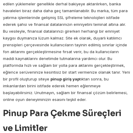
edilen yüklemeler genellikle derhal bakiyeye aktarılırken, banka
havaleleri biraz daha daha geç tamamlanabilir. Bu marka, tüm para
yatırma işlemlerinde gelişmiş SSL şifreleme teknolojileri istifade
ederek şahsi ve finansal datalarınızın emniyetini teminat altına alır.
Bu vesileyle, finansal datalarınızı girerken herhangi bir emniyet
kaygısı duymanıza lüzum kalmaz. Site ek olarak, duyarlı katılımcı
prensipleri çerçevesinde kullanıcıların tayinin edilmiş sınırlar içinde
fon aktarımı gerçekleştirmesine fırsat verir, bu da kullanıcıların
maddi kaynaklarını denetimde tutmalarına yardımcı olur. Bu
platformda hızlı ve sağlam bir yolla para aktarımı gerçekleştirmek,
eğlence serüveninize kesintisiz bir start vermenize olanak tanır. Yeni
bir profil oluşturup siteye
pinup giriş yap
tıktan sonra, bu
imkanlardan birini istifade ederek hemen eğlenmeye
başlayabilirsiniz. Unutmayın, sağlam bir finansal çözüm belirlemesi,
online oyun deneyiminizin esasını teşkil eder.
Pinup Para Çekme Süreçleri
ve Limitler