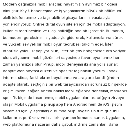
Modern çağımızda mobil araçlar, hayatımızın ayrılmaz bir öğesi
olmuştur. Keyif, haberleşme ve iş yaşamımızın büyük bir bölümünü
akıllı telefonlarımız ve taşınabilir bilgisayarlarımız vasıtasıyla
yönlendiriyoruz. Online dijital oyun siteleri için de mobil adaptasyon,
kullanıcı tecrübesinin ve ulaşılabilirliğin ana bir işaretidir. Bu marka,
bu modern gereksinimi ziyadesiyle gidererek, kullanıcılarına sürekli
ve yüksek seviyeli bir mobil oyun tecrübesi takdim eder. İster
otobüsle yolculuk yapıyor olun, ister bir çay bahçesinde ara veriyor
olun, altyapının mobil çözümleri sayesinde favori oyunlarınız her
zaman yanınızda olur. Pinup, mobil deneyimi iki ana yolla sunar:
adaptif web sayfası düzeni ve spesifik taşınabilir yazılım. Esnek
internet sitesi, farklı ekran boyutlarına ve araçlara kendiliğinden
adapte olarak, seçtiğiniz bir web tarayıcısından sorunsuz bir şekilde
erişim imkanı sağlar. Ancak hakiki mobil eğlence deneyimi, markanın
spesifik biçimde tasarlanmış mobil uygulamaları aracılığıyla zirveye
ulaşır. Mobil uygulama
pinup app
hem Android hem de iOS işletim
sistemleri için iyileştirilmiş durumda olup, aygıtınızın tüm gücünü
kullanarak pürüzsüz ve hızlı bir oyun performansı sunar. Uygulama,
web platformuna nazaran daha çabuk indirme zamanları, daha