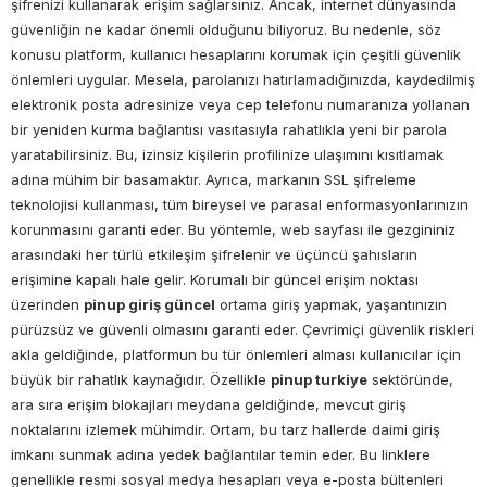
şifrenizi kullanarak erişim sağlarsınız. Ancak, internet dünyasında
güvenliğin ne kadar önemli olduğunu biliyoruz. Bu nedenle, söz
konusu platform, kullanıcı hesaplarını korumak için çeşitli güvenlik
önlemleri uygular. Mesela, parolanızı hatırlamadığınızda, kaydedilmiş
elektronik posta adresinize veya cep telefonu numaranıza yollanan
bir yeniden kurma bağlantısı vasıtasıyla rahatlıkla yeni bir parola
yaratabilirsiniz. Bu, izinsiz kişilerin profilinize ulaşımını kısıtlamak
adına mühim bir basamaktır. Ayrıca, markanın SSL şifreleme
teknolojisi kullanması, tüm bireysel ve parasal enformasyonlarınızın
korunmasını garanti eder. Bu yöntemle, web sayfası ile gezgininiz
arasındaki her türlü etkileşim şifrelenir ve üçüncü şahısların
erişimine kapalı hale gelir. Korumalı bir güncel erişim noktası
üzerinden
pinup giriş güncel
ortama giriş yapmak, yaşantınızın
pürüzsüz ve güvenli olmasını garanti eder. Çevrimiçi güvenlik riskleri
akla geldiğinde, platformun bu tür önlemleri alması kullanıcılar için
büyük bir rahatlık kaynağıdır. Özellikle
pinup turkiye
sektöründe,
ara sıra erişim blokajları meydana geldiğinde, mevcut giriş
noktalarını izlemek mühimdir. Ortam, bu tarz hallerde daimi giriş
imkanı sunmak adına yedek bağlantılar temin eder. Bu linklere
genellikle resmi sosyal medya hesapları veya e-posta bültenleri