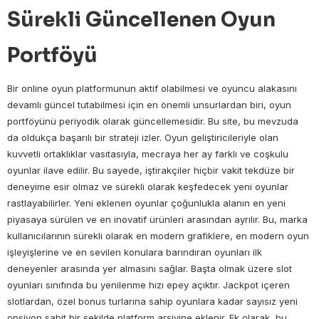
Sürekli Güncellenen Oyun
Portföyü
Bir online oyun platformunun aktif olabilmesi ve oyuncu alakasını
devamlı güncel tutabilmesi için en önemli unsurlardan biri, oyun
portföyünü periyodik olarak güncellemesidir. Bu site, bu mevzuda
da oldukça başarılı bir strateji izler. Oyun geliştiricileriyle olan
kuvvetli ortaklıklar vasıtasıyla, mecraya her ay farklı ve coşkulu
oyunlar ilave edilir. Bu sayede, iştirakçiler hiçbir vakit tekdüze bir
deneyime esir olmaz ve sürekli olarak keşfedecek yeni oyunlar
rastlayabilirler. Yeni eklenen oyunlar çoğunlukla alanın en yeni
piyasaya sürülen ve en inovatif ürünleri arasından ayrılır. Bu, marka
kullanıcılarının sürekli olarak en modern grafiklere, en modern oyun
işleyişlerine ve en sevilen konulara barındıran oyunları ilk
deneyenler arasında yer almasını sağlar. Başta olmak üzere slot
oyunları sınıfında bu yenilenme hızı epey açıktır. Jackpot içeren
slotlardan, özel bonus turlarına sahip oyunlara kadar sayısız yeni
opsiyon sabit bir şekilde platform arşivine eklenir. Ek olarak, bu