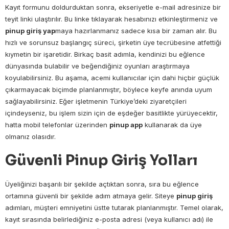
Kayıt formunu doldurduktan sonra, ekseriyetle e-mail adresinize bir
teyit linki ulaştırılır. Bu linke tıklayarak hesabınızı etkinleştirmeniz ve
pinup giriş yap
maya hazırlanmanız sadece kısa bir zaman alır. Bu
hızlı ve sorunsuz başlangıç süreci, şirketin üye tecrübesine atfettiği
kıymetin bir işaretidir. Birkaç basit adımla, kendinizi bu eğlence
dünyasında bulabilir ve beğendiğiniz oyunları araştırmaya
koyulabilirsiniz. Bu aşama, acemi kullanıcılar için dahi hiçbir güçlük
çıkarmayacak biçimde planlanmıştır, böylece keyfe anında uyum
sağlayabilirsiniz. Eğer işletmenin Türkiye’deki ziyaretçileri
içindeyseniz, bu işlem sizin için de eşdeğer basitlikte yürüyecektir,
hatta mobil telefonlar üzerinden
pinup app
kullanarak da üye
olmanız olasıdır.
Güvenli Pinup Giriş Yolları
Üyeliğinizi başarılı bir şekilde açtıktan sonra, sıra bu eğlence
ortamına güvenli bir şekilde adım atmaya gelir. Siteye
pinup giriş
adımları, müşteri emniyetini üstte tutarak planlanmıştır. Temel olarak,
kayıt sırasında belirlediğiniz e-posta adresi (veya kullanıcı adı) ile