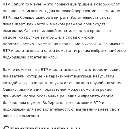
RTP (Return to Player) – это процент выигрышей, который слот
возвращает игрокам в долгосрочной перспективе. Чем выше
RTP, тем больше шансов выиграть. Волатильность слота
показывает, как часто и в каком размере происходят
выигрыши. Слоты с высокой волатильностью предлагают
редкие, но крупные выигрыши, а слоты с низкой
волатильностью – частые, но небольшие выигрыши. Понимание
RTP и волатильности слота поможет игрокам выбрать наиболее
подходящую стратегию игры.
Важно помнить, что RTP и волатильность – это теоретические
показатели, которые не гарантируют выигрыш. Результаты
каждой игры зависят от случая и генератора случайных чисел.
Однако, знание этих показателей может помочь игрокам
принимать более осознанные решения и управлять своим
банкроллом с умом. Выбирая слоты с высоким RTP и
подходящей для вас волатильностью, вы увеличиваете свои
шансы на выигрыш.