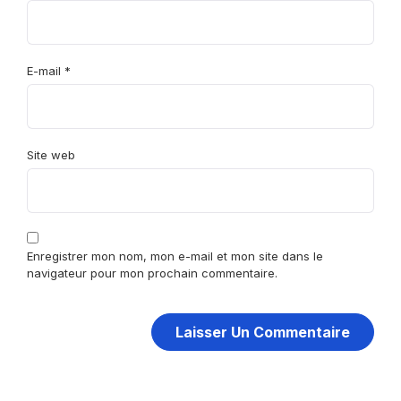
E-mail
*
Site web
Enregistrer mon nom, mon e-mail et mon site dans le
navigateur pour mon prochain commentaire.