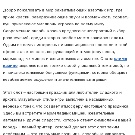
Добро пожаловать в мир захватывающих азартных игр, где
яркие краски, завораживающие звуки и возможность сорвать
куш привлекают миллионы игроков по всему миру.
Современные онлайн-казино предлагают невероятный выбор
развлечений, среди которых особое место занимают слоты.
Одним из самых интересных и инновационных проектов в этой
сфере является слот, погружающий в атмосферу неона,
мармеладных мишек и жевательных автоматов. Слоты
олимп
казино
выделяются не только своей уникальной тематикой, но
и привлекательными бонусными функциями, которые обещают
незабываемые ощущения и значительные выигрыши.
Этот слот – настоящий праздник для любителей сладкого и
яркого. Визуальный стиль игры выполнен в насыщенных,
неоновых тонах, что создает атмосферу настоящего праздника.
Здесь вы встретите мармеладных мишек, жевательные
автоматы и другие сладости, которые станут символами вашей
победы. Главный триггер, который делает этот слот таким
особенным, – это «взрывные позиции», способные удваивать