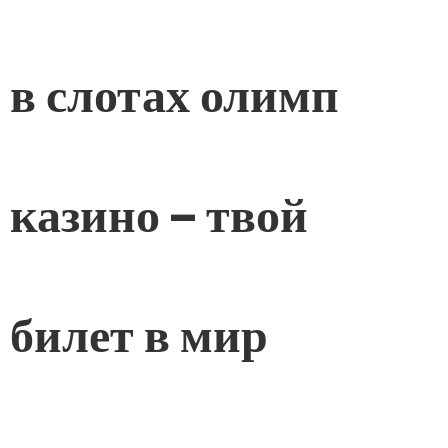
в слотах олимп
казино – твой
билет в мир