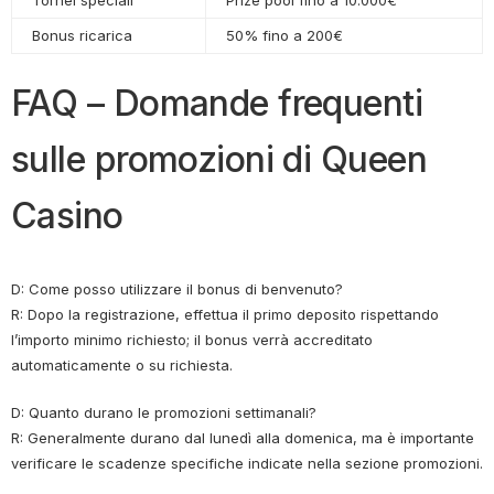
Bonus ricarica
50% fino a 200€
FAQ – Domande frequenti
sulle promozioni di Queen
Casino
D: Come posso utilizzare il bonus di benvenuto?
R: Dopo la registrazione, effettua il primo deposito rispettando
l’importo minimo richiesto; il bonus verrà accreditato
automaticamente o su richiesta.
D: Quanto durano le promozioni settimanali?
R: Generalmente durano dal lunedì alla domenica, ma è importante
verificare le scadenze specifiche indicate nella sezione promozioni.