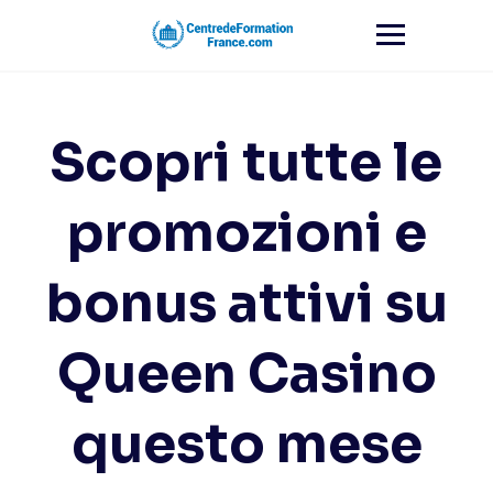
Skip
to
content
Scopri tutte le
promozioni e
bonus attivi su
Queen Casino
questo mese