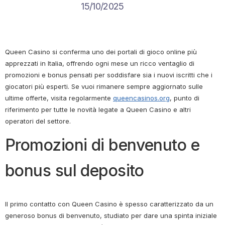
15/10/2025
Queen Casino si conferma uno dei portali di gioco online più
apprezzati in Italia, offrendo ogni mese un ricco ventaglio di
promozioni e bonus pensati per soddisfare sia i nuovi iscritti che i
giocatori più esperti. Se vuoi rimanere sempre aggiornato sulle
ultime offerte, visita regolarmente
queencasinos.org
, punto di
riferimento per tutte le novità legate a Queen Casino e altri
operatori del settore.
Promozioni di benvenuto e
bonus sul deposito
Il primo contatto con Queen Casino è spesso caratterizzato da un
generoso bonus di benvenuto, studiato per dare una spinta iniziale