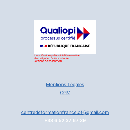
Mentions Légales
CGV
centredeformationfrance.of@gmail.com
+33 6 52 37 67 39