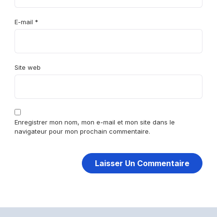
E-mail
*
Site web
Enregistrer mon nom, mon e-mail et mon site dans le
navigateur pour mon prochain commentaire.