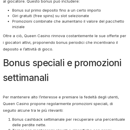
al giocatore. Questo bonus può includere:
Bonus sul primo deposito fino a un certo importo
Giri gratuiti (free spins) su slot selezionate
Promozioni combinate che aumentano il valore del pacchetto
iniziale
Oltre a ciò, Queen Casino rinnova costantemente le sue offerte per
i giocatori attivi, proponendo bonus periodici che incentivano il
deposito e l’attività di gioco.
Bonus speciali e promozioni
settimanali
Per mantenere alto l’interesse e premiare la fedeltà degli utenti,
Queen Casino propone regolarmente promozioni speciali, di
seguito alcune tra le più rilevanti:
Bonus cashback settimanale per recuperare una percentuale
delle perdite nette.