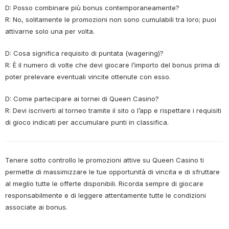
D: Posso combinare più bonus contemporaneamente?
R: No, solitamente le promozioni non sono cumulabili tra loro; puoi
attivarne solo una per volta.
D: Cosa significa requisito di puntata (wagering)?
R: È il numero di volte che devi giocare l’importo del bonus prima di
poter prelevare eventuali vincite ottenute con esso.
D: Come partecipare ai tornei di Queen Casino?
R: Devi iscriverti al torneo tramite il sito o l’app e rispettare i requisiti
di gioco indicati per accumulare punti in classifica.
Tenere sotto controllo le promozioni attive su Queen Casino ti
permette di massimizzare le tue opportunità di vincita e di sfruttare
al meglio tutte le offerte disponibili. Ricorda sempre di giocare
responsabilmente e di leggere attentamente tutte le condizioni
associate ai bonus.