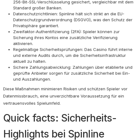
256-Bit-SSL-Verschlüsselung gesichert, vergleichbar mit dem
Standard großer Banken.
Datenschutzrichtlinien: Spinline hält sich strikt an die EU-
Datenschutzgrundverordnung (DSGVO), was den Schutz der
Privatsphäre garantiert.
Zweifaktor-Authentifizierung (2FA): Spieler können zur
Sicherung ihres Kontos eine zusätzliche Verifizierung
aktivieren.
Regelmäßige Sicherheitsprüfungen: Das Casino führt interne
und externe Audits durch, um die Sicherheitsinfrastruktur
aktuell zu halten.
Sichere Zahlungsabwicklung: Zahlungen über etablierte und
geprüfte Anbieter sorgen für zusätzliche Sicherheit bei Ein-
und Auszahlungen.
Diese Maßnahmen minimieren Risiken und schützen Spieler vor
Datenmissbrauch, eine unverzichtbare Voraussetzung für ein
vertrauensvolles Spielumfeld.
Quick facts: Sicherheits-
Highlights bei Spinline