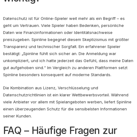
Datenschutz ist für Online-Spieler weit mehr als ein Begriff – es
geht um Vertrauen. Viele Spieler haben Bedenken, persönliche
Daten wie Finanzinformationen oder Identitätsnachweise
preiszugeben. Spinline begegnet diesem Skeptizismus mit größter
Transparenz und technischer Sorgfalt. Ein erfahrener Spieler
bestätigt: „Spinline fühlt sich sicher an. Die Anmeldung war
unkompliziert, und ich hatte jederzeit das Gefühl, dass meine Daten
gut aufgehoben sind.“ Im Vergleich zu anderen Plattformen setzt
Spinline besonders konsequent auf moderne Standards.
Die Kombination aus Lizenz, Verschlüsselung und
Datenschutzrichtlinien ist ein klarer Wettbewerbsvorteil. Während
viele Anbieter vor allem mit Spielangeboten werben, liefert Spinline
einen überzeugenden Schutz für die sensibelsten Informationen
seiner Kunden.
FAQ – Häufige Fragen zur