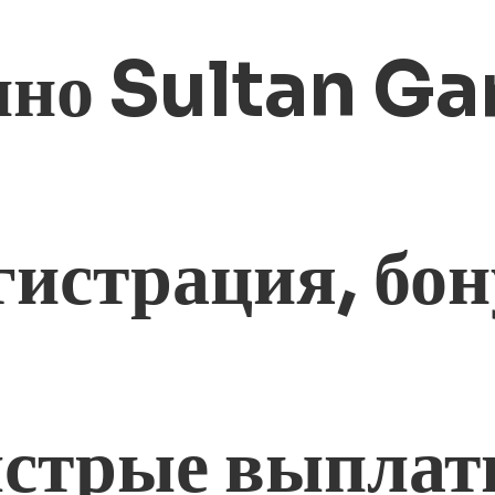
ино Sultan G
гистрация, бо
ыстрые выпла