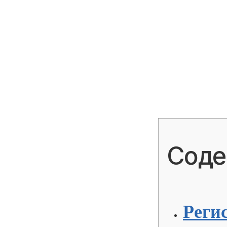
Сод
Реги