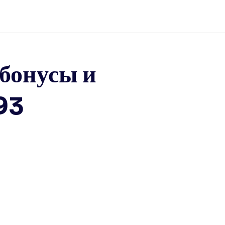
бонусы и
93