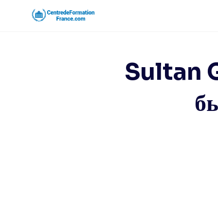
Skip
to
content
Sultan 
б