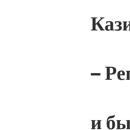
Каз
– Ре
и б