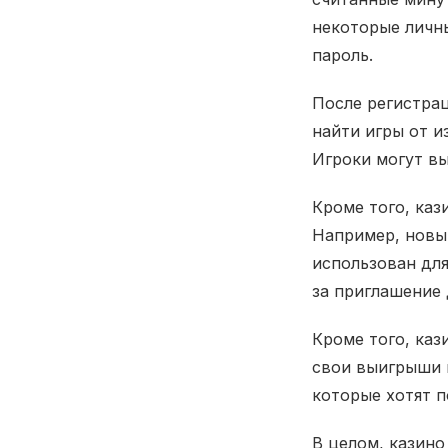
некоторые личны
пароль.
После регистрац
найти игры от из
Игроки могут вы
Кроме того, каз
Например, новы
использован для
за приглашение 
Кроме того, каз
свои выигрыши в
которые хотят 
В целом, казино