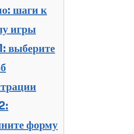
но: шаги к
лу игры
1: выберите
об
страции
2:
лните форму