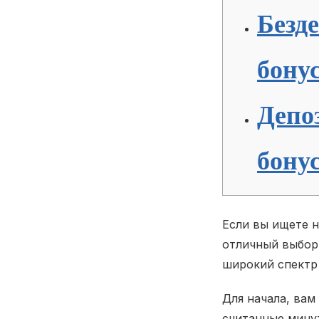
Безд
бону
Депо
бону
Если вы ищете н
отличный выбор.
широкий спектр 
Для начала, вам
считанные минут