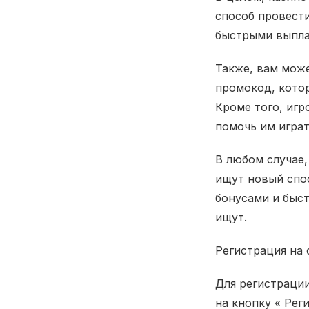
способ провести
быстрыми выплат
Также, вам може
промокод, кото
Кроме того, игр
помочь им играт
В любом случае,
ищут новый спос
бонусами и быст
ищут.
Регистрация на 
Для регистрации
на кнопку « Рег