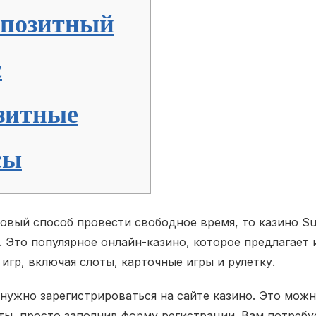
епозитный
с
зитные
сы
овый способ провести свободное время, то казино Sul
 Это популярное онлайн-казино, которое предлагает 
игр, включая слоты, карточные игры и рулетку.
 нужно зарегистрироваться на сайте казино. Это можн
ы, просто заполнив форму регистрации. Вам потребу