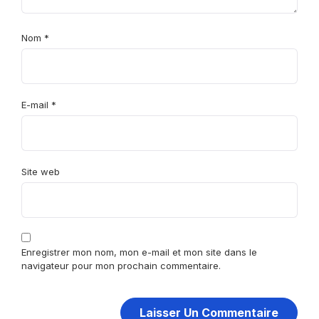
Nom
*
E-mail
*
Site web
Enregistrer mon nom, mon e-mail et mon site dans le
navigateur pour mon prochain commentaire.