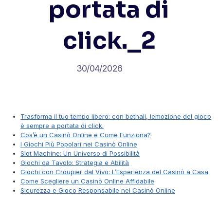
portata di
click._2
30/04/2026
Trasforma il tuo tempo libero: con bethall, lemozione del gioco
è sempre a portata di click.
Cos’è un Casinò Online e Come Funziona?
I Giochi Più Popolari nei Casinò Online
Slot Machine: Un Universo di Possibilità
Giochi da Tavolo: Strategia e Abilità
Giochi con Croupier dal Vivo: L’Esperienza del Casinò a Casa
Come Scegliere un Casinò Online Affidabile
Sicurezza e Gioco Responsabile nei Casinò Online