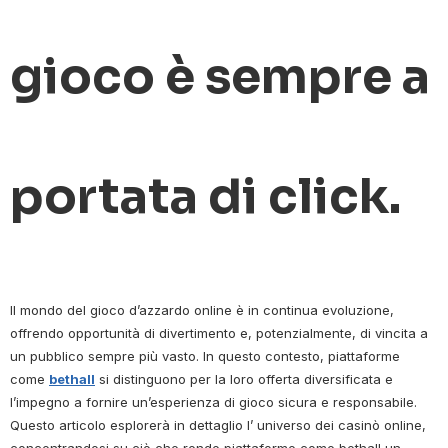
gioco è sempre a
portata di click.
Il mondo del gioco d’azzardo online è in continua evoluzione,
offrendo opportunità di divertimento e, potenzialmente, di vincita a
un pubblico sempre più vasto. In questo contesto, piattaforme
come
bethall
si distinguono per la loro offerta diversificata e
l’impegno a fornire un’esperienza di gioco sicura e responsabile.
Questo articolo esplorerà in dettaglio l’ universo dei casinò online,