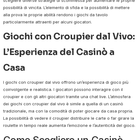
scegliere diverse strategie di scommessa per aumentare le proprie
possibilità di vincita. L’elemento di sfida e la possibilità di mettere
alla prova le proprie abilità rendono i giochi da tavolo
particolarmente attraenti per alcuni giocatori.
Giochi con Croupier dal Vivo:
L’Esperienza del Casinò a
Casa
I giochi con croupier dal vivo offrono un’esperienza di gioco più
coinvolgente e realistica. I giocatori possono interagire con il
croupier e con gli altri giocatori tramite una chat live. L’atmosfera
dei giochi con croupier dal vivo è simile a quella di un casinò
tradizionale, ma con la comodità di poter giocare da casa propria.
La possibilità di vedere il croupier distribuire le carte o far girare la
roulette in tempo reale aumenta l’emozione e l’autenticità del gioco.