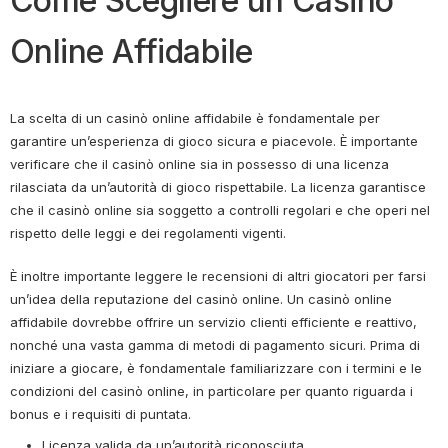
Come Scegliere un Casinò
Online Affidabile
La scelta di un casinò online affidabile è fondamentale per
garantire un’esperienza di gioco sicura e piacevole. È importante
verificare che il casinò online sia in possesso di una licenza
rilasciata da un’autorità di gioco rispettabile. La licenza garantisce
che il casinò online sia soggetto a controlli regolari e che operi nel
rispetto delle leggi e dei regolamenti vigenti.
È inoltre importante leggere le recensioni di altri giocatori per farsi
un’idea della reputazione del casinò online. Un casinò online
affidabile dovrebbe offrire un servizio clienti efficiente e reattivo,
nonché una vasta gamma di metodi di pagamento sicuri. Prima di
iniziare a giocare, è fondamentale familiarizzare con i termini e le
condizioni del casinò online, in particolare per quanto riguarda i
bonus e i requisiti di puntata.
Licenza valida da un’autorità riconosciuta.