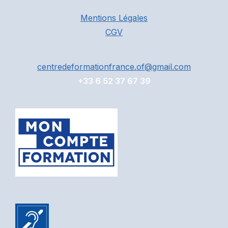
Mentions Légales
CGV
centredeformationfrance.of@gmail.com
+33 6 52 37 67 39