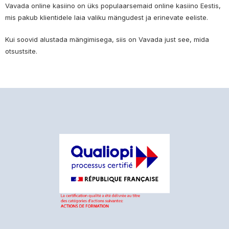
Vavada online kasiino on üks populaarsemaid online kasiino Eestis,
mis pakub klientidele laia valiku mängudest ja erinevate eeliste.
Kui soovid alustada mängimisega, siis on Vavada just see, mida
otsustsite.