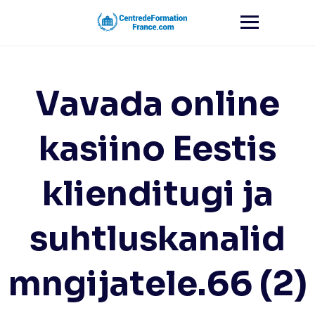
Skip
to
content
Vavada online
kasiino Eestis
klienditugi ja
suhtluskanalid
mngijatele.66 (2)