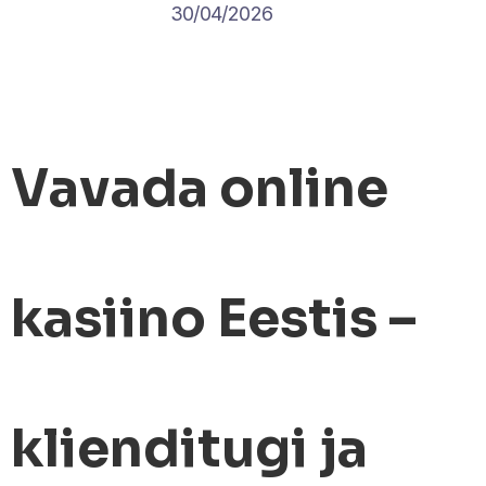
30/04/2026
Vavada online
kasiino Eestis –
klienditugi ja