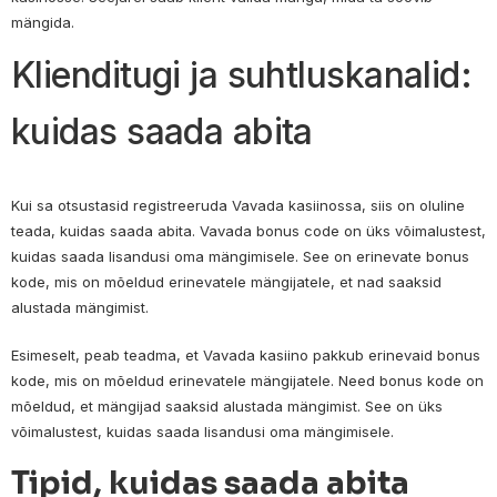
mängida.
Klienditugi ja suhtluskanalid:
kuidas saada abita
Kui sa otsustasid registreeruda Vavada kasiinossa, siis on oluline
teada, kuidas saada abita. Vavada bonus code on üks võimalustest,
kuidas saada lisandusi oma mängimisele. See on erinevate bonus
kode, mis on mõeldud erinevatele mängijatele, et nad saaksid
alustada mängimist.
Esimeselt, peab teadma, et Vavada kasiino pakkub erinevaid bonus
kode, mis on mõeldud erinevatele mängijatele. Need bonus kode on
mõeldud, et mängijad saaksid alustada mängimist. See on üks
võimalustest, kuidas saada lisandusi oma mängimisele.
Tipid, kuidas saada abita