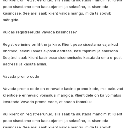
Kui klient on registreerunud, siis saab ta alustada mängimist. Klient
peab sisestama oma kasutajanimi ja salasõna, et siseneda
kasinosse. Seejärel saab klient valida mängu, mida ta soovib
mängida.
Kuidas registreeruda Vavada kasiinosse?
Registreerimine on lihtne ja kiire. Klient peab sisestama vajalikud
andmed, sealhulamas e-posti aadress, kasutajanimi ja salasõna.
Seejärel saab klient kasinosse sisenemiseks kasutada oma e-posti
aadressi ja kasutajanimi.
Vavada promo code
Vavada promo code on erinevate kasino promo kode, mis pakuvad
klientidele erinevaid võimalusi mängida. Klientidele on ka võimalus
kasutada Vavada promo code, et saada lisamüüki.
Kui klient on registreerunud, siis saab ta alustada mängimist. Klient
peab sisestama oma kasutajanimi ja salasõna, et siseneda
kasinosse. Seejärel saab klient valida mängu, mida ta soovib