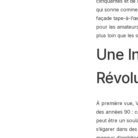
clinquantes et de 
qui sonne comme u
façade tape-à-l’œ
pour les amateurs
plus loin que les 
Une I
Révol
À première vue, V
des années 90 : co
peut être un soul
s’égarer dans des
manque d’ambition