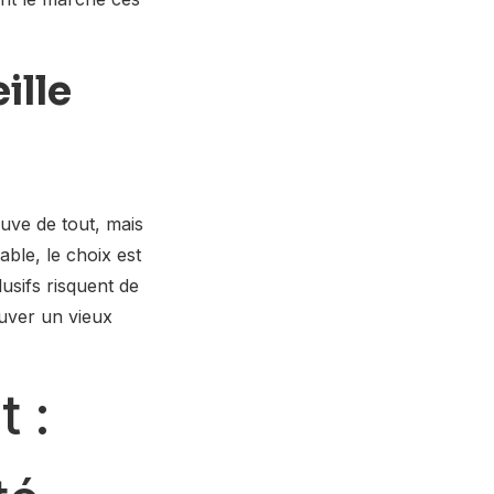
ille
uve de tout, mais
ble, le choix est
usifs risquent de
ouver un vieux
 :