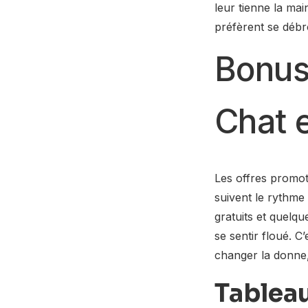
leur tienne la ma
préfèrent se débr
Bonus
Chat e
Les offres promot
suivent le rythme
gratuits et quelq
se sentir floué. 
changer la donne,
Tableau