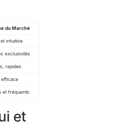
e du Marché
t intuitive
c exclusivités
s, rapides
 efficace
 et fréquents
ui et