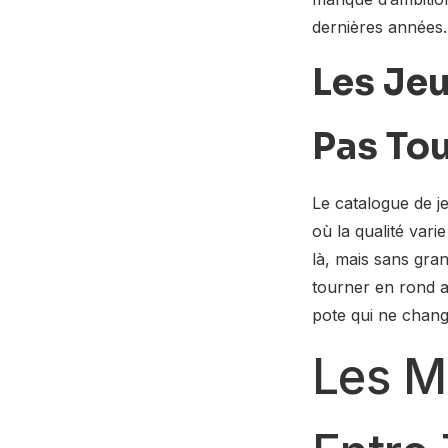
dernières années.
Les Jeu
Pas Tou
Le catalogue de j
où la qualité var
là, mais sans gran
tourner en rond a
pote qui ne chang
Les M