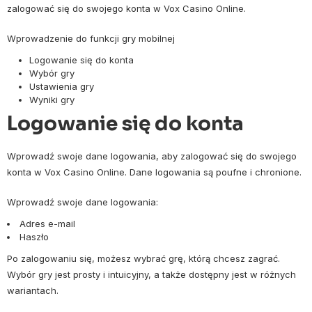
zalogować się do swojego konta w Vox Casino Online.
Wprowadzenie do funkcji gry mobilnej
Logowanie się do konta
Wybór gry
Ustawienia gry
Wyniki gry
Logowanie się do konta
Wprowadź swoje dane logowania, aby zalogować się do swojego
konta w Vox Casino Online. Dane logowania są poufne i chronione.
Wprowadź swoje dane logowania:
Adres e-mail
Haszło
Po zalogowaniu się, możesz wybrać grę, którą chcesz zagrać.
Wybór gry jest prosty i intuicyjny, a także dostępny jest w różnych
wariantach.