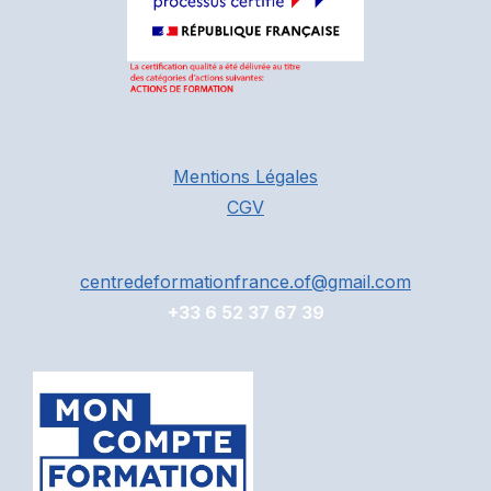
Mentions Légales
CGV
centredeformationfrance.of@gmail.com
+33 6 52 37 67 39