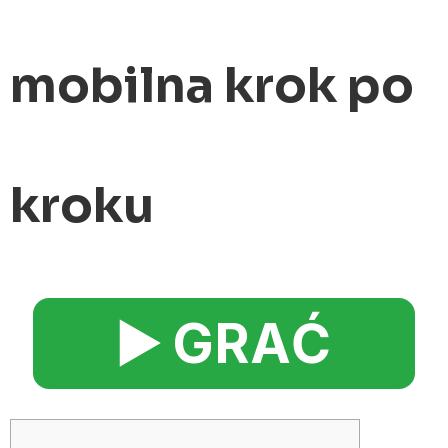
mobilna krok po
kroku
▶️ GRAĆ