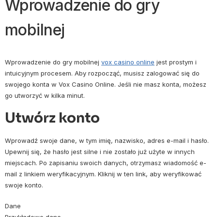
Wprowadzenie do gry
mobilnej
Wprowadzenie do gry mobilnej
vox casino online
jest prostym i
intuicyjnym procesem. Aby rozpocząć, musisz zalogować się do
swojego konta w Vox Casino Online. Jeśli nie masz konta, możesz
go utworzyć w kilka minut.
Utwórz konto
Wprowadź swoje dane, w tym imię, nazwisko, adres e-mail i hasło.
Upewnij się, że hasło jest silne i nie zostało już użyte w innych
miejscach. Po zapisaniu swoich danych, otrzymasz wiadomość e-
mail z linkiem weryfikacyjnym. Kliknij w ten link, aby weryfikować
swoje konto.
Dane