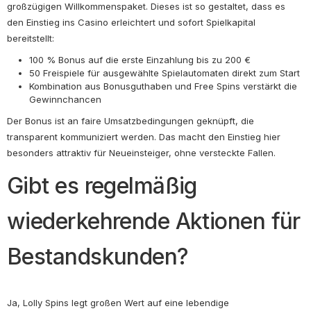
großzügigen Willkommenspaket. Dieses ist so gestaltet, dass es
den Einstieg ins Casino erleichtert und sofort Spielkapital
bereitstellt:
100 % Bonus auf die erste Einzahlung bis zu 200 €
50 Freispiele für ausgewählte Spielautomaten direkt zum Start
Kombination aus Bonusguthaben und Free Spins verstärkt die
Gewinnchancen
Der Bonus ist an faire Umsatzbedingungen geknüpft, die
transparent kommuniziert werden. Das macht den Einstieg hier
besonders attraktiv für Neueinsteiger, ohne versteckte Fallen.
Gibt es regelmäßig
wiederkehrende Aktionen für
Bestandskunden?
Ja, Lolly Spins legt großen Wert auf eine lebendige