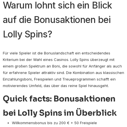
Warum lohnt sich ein Blick
auf die Bonusaktionen bei
Lolly Spins?
Für viele Spieler ist die Bonuslandschaft ein entscheidendes
Kriterium bei der Wahl eines Casinos. Lolly Spins überzeugt mit
einem großen Spektrum an Boni, die sowohl für Anfänger als auch
für erfahrene Spieler attraktiv sind. Die Kombination aus klassischen
Einzahlungsboni, Freispielen und Treueprogrammen schafft ein
motivierendes Umfeld, das über das reine Spiel hinausgeht.
Quick facts: Bonusaktionen
bei Lolly Spins im Überblick
Willkommensbonus bis zu 200 € + 50 Freispiele