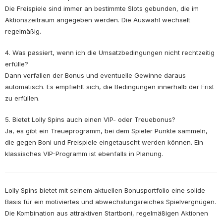
Die Freispiele sind immer an bestimmte Slots gebunden, die im
Aktionszeitraum angegeben werden. Die Auswahl wechselt
regelmäßig.
4. Was passiert, wenn ich die Umsatzbedingungen nicht rechtzeitig
erfülle?
Dann verfallen der Bonus und eventuelle Gewinne daraus
automatisch. Es empfiehlt sich, die Bedingungen innerhalb der Frist
zu erfüllen.
5. Bietet Lolly Spins auch einen VIP- oder Treuebonus?
Ja, es gibt ein Treueprogramm, bei dem Spieler Punkte sammeln,
die gegen Boni und Freispiele eingetauscht werden können. Ein
klassisches VIP-Programm ist ebenfalls in Planung.
Lolly Spins bietet mit seinem aktuellen Bonusportfolio eine solide
Basis für ein motiviertes und abwechslungsreiches Spielvergnügen.
Die Kombination aus attraktiven Startboni, regelmäßigen Aktionen