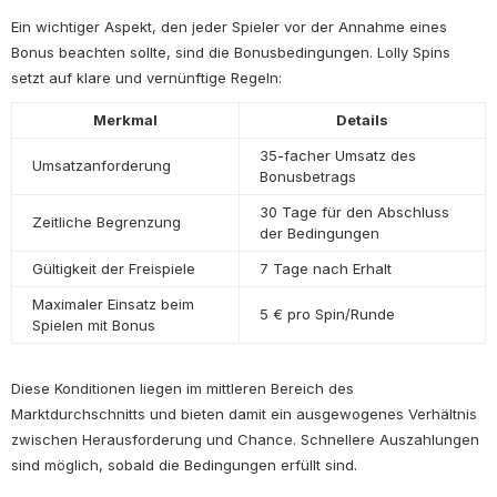
Ein wichtiger Aspekt, den jeder Spieler vor der Annahme eines
Bonus beachten sollte, sind die Bonusbedingungen. Lolly Spins
setzt auf klare und vernünftige Regeln:
Merkmal
Details
35-facher Umsatz des
Umsatzanforderung
Bonusbetrags
30 Tage für den Abschluss
Zeitliche Begrenzung
der Bedingungen
Gültigkeit der Freispiele
7 Tage nach Erhalt
Maximaler Einsatz beim
5 € pro Spin/Runde
Spielen mit Bonus
Diese Konditionen liegen im mittleren Bereich des
Marktdurchschnitts und bieten damit ein ausgewogenes Verhältnis
zwischen Herausforderung und Chance. Schnellere Auszahlungen
sind möglich, sobald die Bedingungen erfüllt sind.