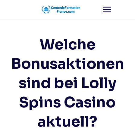
Skip
to
content
Welche
Bonusaktionen
sind bei Lolly
Spins Casino
aktuell?