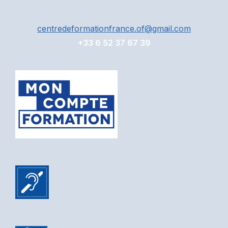
centredeformationfrance.of@gmail.com
+33 6 52 37 67 39