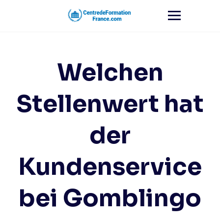
Skip
to
content
Welchen
Stellenwert hat
der
Kundenservice
bei Gomblingo