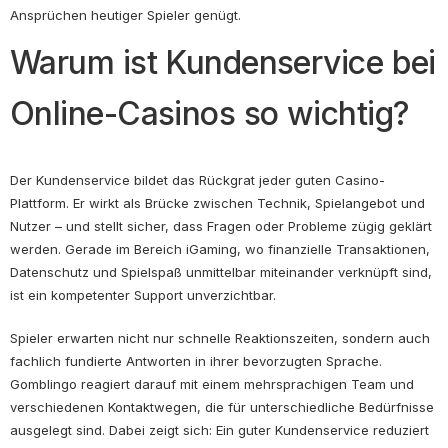
Ansprüchen heutiger Spieler genügt.
Warum ist Kundenservice bei
Online-Casinos so wichtig?
Der Kundenservice bildet das Rückgrat jeder guten Casino-
Plattform. Er wirkt als Brücke zwischen Technik, Spielangebot und
Nutzer – und stellt sicher, dass Fragen oder Probleme zügig geklärt
werden. Gerade im Bereich iGaming, wo finanzielle Transaktionen,
Datenschutz und Spielspaß unmittelbar miteinander verknüpft sind,
ist ein kompetenter Support unverzichtbar.
Spieler erwarten nicht nur schnelle Reaktionszeiten, sondern auch
fachlich fundierte Antworten in ihrer bevorzugten Sprache.
Gomblingo reagiert darauf mit einem mehrsprachigen Team und
verschiedenen Kontaktwegen, die für unterschiedliche Bedürfnisse
ausgelegt sind. Dabei zeigt sich: Ein guter Kundenservice reduziert