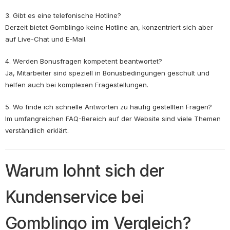
3. Gibt es eine telefonische Hotline?
Derzeit bietet Gomblingo keine Hotline an, konzentriert sich aber
auf Live-Chat und E-Mail.
4. Werden Bonusfragen kompetent beantwortet?
Ja, Mitarbeiter sind speziell in Bonusbedingungen geschult und
helfen auch bei komplexen Fragestellungen.
5. Wo finde ich schnelle Antworten zu häufig gestellten Fragen?
Im umfangreichen FAQ-Bereich auf der Website sind viele Themen
verständlich erklärt.
Warum lohnt sich der
Kundenservice bei
Gomblingo im Vergleich?