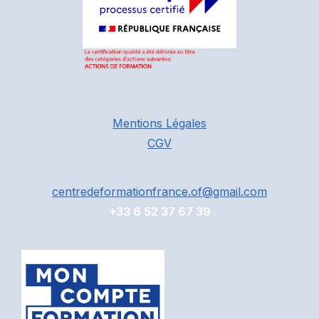
Mentions Légales
CGV
centredeformationfrance.of@gmail.com
+33 6 52 37 67 39