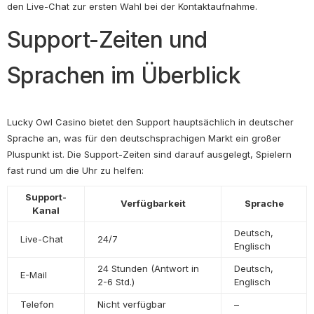
den Live-Chat zur ersten Wahl bei der Kontaktaufnahme.
Support-Zeiten und
Sprachen im Überblick
Lucky Owl Casino bietet den Support hauptsächlich in deutscher
Sprache an, was für den deutschsprachigen Markt ein großer
Pluspunkt ist. Die Support-Zeiten sind darauf ausgelegt, Spielern
fast rund um die Uhr zu helfen:
Support-
Verfügbarkeit
Sprache
Kanal
Deutsch,
Live-Chat
24/7
Englisch
24 Stunden (Antwort in
Deutsch,
E-Mail
2-6 Std.)
Englisch
Telefon
Nicht verfügbar
–