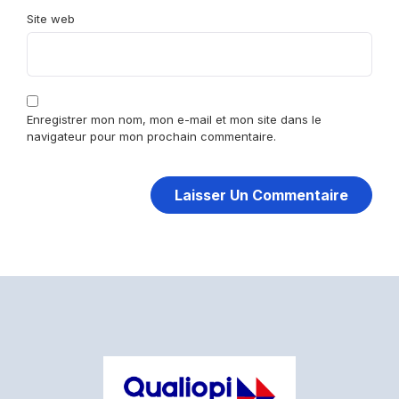
Site web
Enregistrer mon nom, mon e-mail et mon site dans le
navigateur pour mon prochain commentaire.