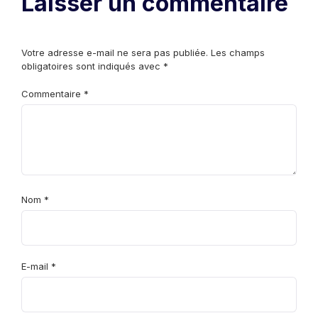
Laisser un commentaire
Votre adresse e-mail ne sera pas publiée.
Les champs
obligatoires sont indiqués avec
*
Commentaire
*
Nom
*
E-mail
*