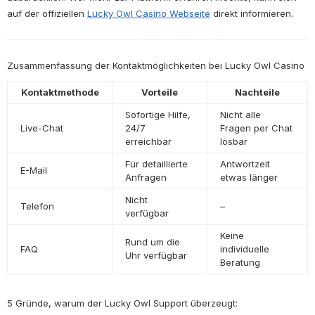
auf der offiziellen
Lucky Owl Casino Webseite
direkt informieren.
Zusammenfassung der Kontaktmöglichkeiten bei Lucky Owl Casino
Kontaktmethode
Vorteile
Nachteile
Sofortige Hilfe,
Nicht alle
Live-Chat
24/7
Fragen per Chat
erreichbar
lösbar
Für detaillierte
Antwortzeit
E-Mail
Anfragen
etwas länger
Nicht
Telefon
–
verfügbar
Keine
Rund um die
FAQ
individuelle
Uhr verfügbar
Beratung
5 Gründe, warum der Lucky Owl Support überzeugt: