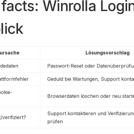
facts: Winrolla Logi
lick
ursache
Lösungsvorschlag
ldedaten
Passwort-Reset oder Datenüberprüf
ttformfehler
Geduld bei Wartungen, Support konta
okie-
Browserdaten löschen oder neu start
Support kontaktieren und Verifizierun
verifiziert?
prüfen