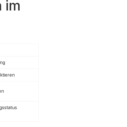
n im
ung
ktieren
en
gsstatus