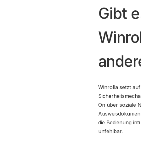
Gibt 
Winrol
ander
Winrolla setzt au
Sicherheitsmechan
On über soziale N
Ausweisdokument z
die Bedienung int
unfehlbar.