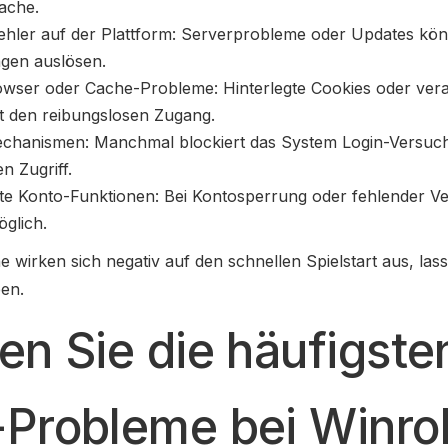
ache.
hler auf der Plattform: Serverprobleme oder Updates könn
gen auslösen.
owser oder Cache-Probleme: Hinterlegte Cookies oder vera
t den reibungslosen Zugang.
echanismen: Manchmal blockiert das System Login-Versuch
n Zugriff.
e Konto-Funktionen: Bei Kontosperrung oder fehlender Veri
öglich.
e wirken sich negativ auf den schnellen Spielstart aus, las
ben.
en Sie die häufigste
-Probleme bei Winrol