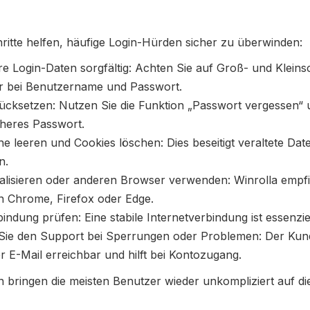
ritte helfen, häufige Login-Hürden sicher zu überwinden:
re Login-Daten sorgfältig: Achten Sie auf Groß- und Klein
er bei Benutzername und Passwort.
cksetzen: Nutzen Sie die Funktion „Passwort vergessen“ u
cheres Passwort.
 leeren und Cookies löschen: Dies beseitigt veraltete Date
n.
lisieren oder anderen Browser verwenden: Winrolla empfie
n Chrome, Firefox oder Edge.
ndung prüfen: Eine stabile Internetverbindung ist essenziel
 Sie den Support bei Sperrungen oder Problemen: Der Kund
r E-Mail erreichbar und hilft bei Kontozugang.
ringen die meisten Benutzer wieder unkompliziert auf die