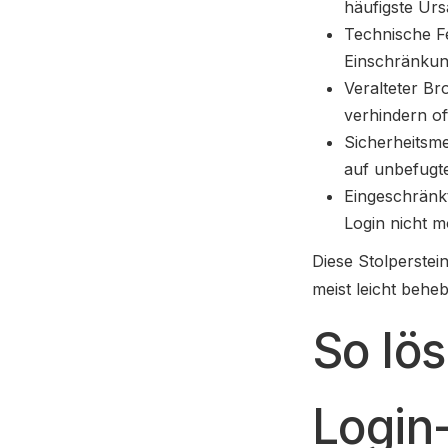
häufigste Urs
Technische Fe
Einschränkun
Veralteter Br
verhindern of
Sicherheitsm
auf unbefugte
Eingeschränkt
Login nicht m
Diese Stolperstein
meist leicht behe
So lös
Login